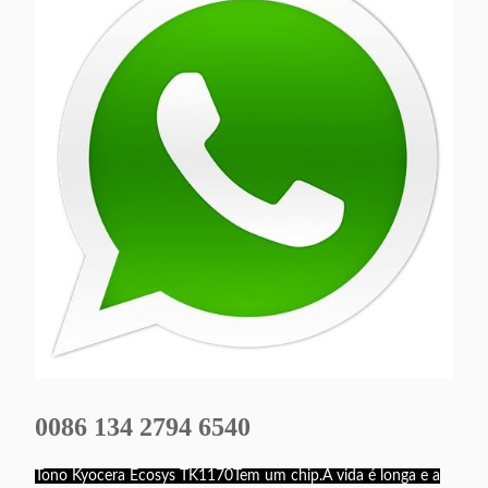
0086 134 2794 6540
Tono Kyocera Ecosys TK1170
Tem um chip.
A vida é longa e a