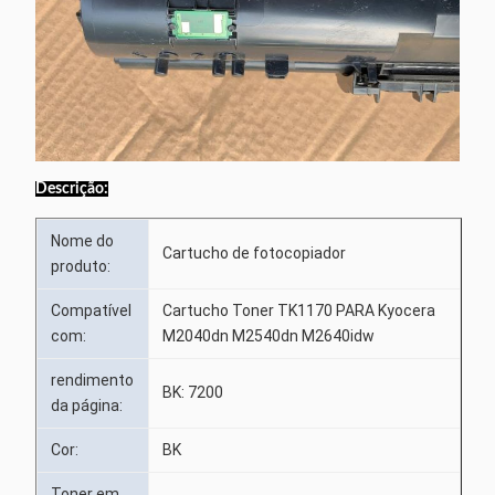
Descrição:
Nome do
Cartucho de fotocopiador
produto:
Compatível
Cartucho Toner TK1170 PARA Kyocera
com:
M2040dn M2540dn M2640idw
rendimento
BK: 7200
da página:
Cor:
BK
Toner em