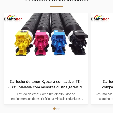
Cartucho de toner Kyocera compatível TK-
Cartu
8335 Malásia com menores custos gerais de
compat
impressão
TASK
Estudo de caso: Como um distribuidor de
Resumo das 
equipamentos de escritório da Malásia reduziu os
cartucho d
custos de impressão com cartuchos de tóner Kyocera
projetado 
compatíveis TK8335 Visão geral do projecto País de
colorida