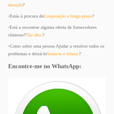
tonificador
Alta
duração
?
Kyocera
Capacidade
Kyocera
25K Negro
·
Estás à procura do
Cooperação a longo prazo
?
Taskalfa Toner
TK-3190 /
TK3100
1T02T60NL0
·
Está a encontrar alguma oferta de fornecedores
chineses?
Tão alto.
?
·
Como sobre uma pessoa Ajudar a resolver todos os
problemas e deixá-lo
Senta-te e relaxa.
?
Encontre-me no WhatsApp: