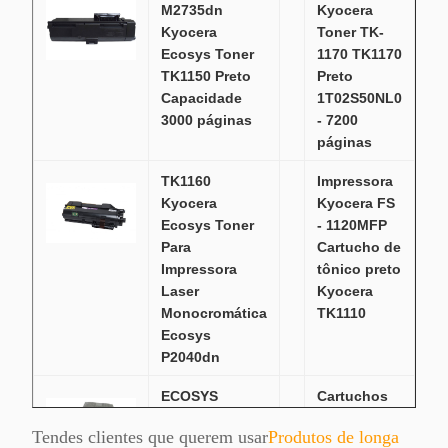
M2735dn
Kyocera
Kyocera
Toner TK-
Ecosys Toner
1170 TK1170
TK1150 Preto
Preto
Capacidade
1T02S50NL0
3000 páginas
- 7200
páginas
TK1160
Impressora
Kyocera
Kyocera FS
Ecosys Toner
- 1120MFP
Para
Cartucho de
Impressora
tônico preto
Laser
Kyocera
Monocromática
TK1110
Ecosys
P2040dn
ECOSYS
Cartuchos
M3040idn
de Tonador
Tendes clientes que querem usar
Produtos de longa
Cartuchos de
Kyocera de