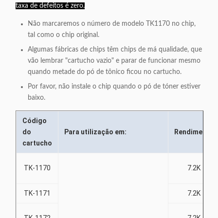
taxa de defeitos é zero.
Não marcaremos o número de modelo TK1170 no chip,
tal como o chip original.
Algumas fábricas de chips têm chips de má qualidade, que
vão lembrar "cartucho vazio" e parar de funcionar mesmo
quando metade do pó de tônico ficou no cartucho.
Por favor, não instale o chip quando o pó de tóner estiver
baixo.
Código
do
Para utilização em:
Rendimento
cartucho
TK-1170
7.2K
TK-1171
7.2K
TK-1172
7.2K