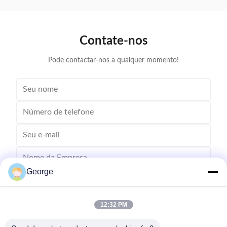
destino:Malásia Produto:Cartucho de tônico Kyocera
3253ci
TK8335 compatível Impressoras
incluiCart
compatíveis:TASKalfa 3252ci ...
Contate-nos
Pode contactar-nos a qualquer momento!
George
12:32 PM