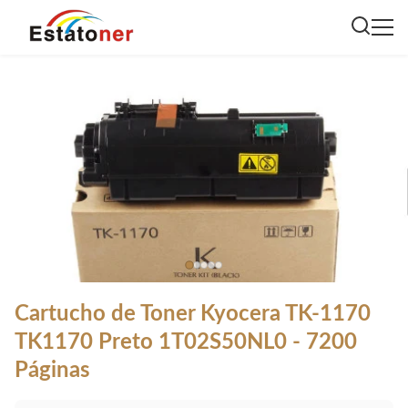
Cartucho de Toner Kyocera TK-1170
TK1170 Preto 1T02S50NL0 - 7200
Páginas