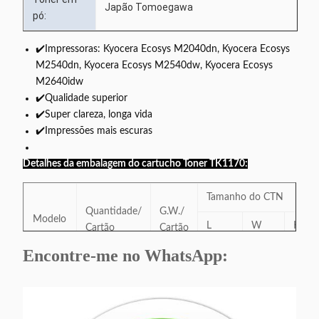
Japão Tomoegawa
pó:
✔️Impressoras: Kyocera Ecosys M2040dn, Kyocera Ecosys
M2540dn, Kyocera Ecosys M2540dw, Kyocera Ecosys
M2640idw
✔️Qualidade superior
✔️Super clareza, longa vida
✔️Impressões mais escuras
Detalhes da embalagem do cartucho Toner TK1170:
Tamanho do CTN
Quantidade/
G.W./
Modelo
L
W
H
Cartão
Cartão
(((CM)
((CM)
(((CM
Encontre-me no WhatsApp:
TK1170
10
7
61
33
27