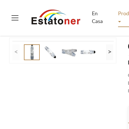
En Casa
>
Productos
>
Cartucho de tinta de la copiadora
>
Ca
En
Prod
Casa
<
>