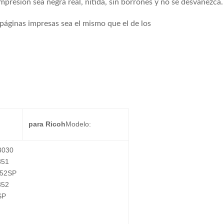
mpresión sea negra real, nítida, sin borrones y no se desvanezca.
páginas impresas sea el mismo que el de los
para Ricoh
Modelo:
3030
851
52SP
352
SP