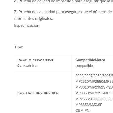
6. Prueba de calidad de impresión para asegurar que la i
7. Prueba de capacidad para asegurar que el número de 
fabricantes originales.
Especificación:
Tipo:
Compatible
Marca
Ricoh MP3352 / 3353
compatible:
Característica:
2022/2027/2032/3025/
MP2510/MP2550/MP2
MP3010/MP2352SP/28
MP3350/MP3351/MP3
para Aficio 1022/1027/1032
MP2553SP/3053/3053
MP3353/3353SP
OEM PN: