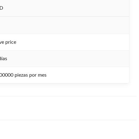
0D
ve price
días
00000 piezas por mes