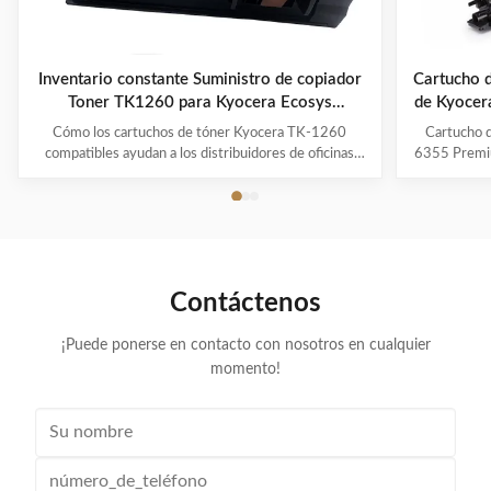
Inventario constante Suministro de copiador
Cartucho d
Toner TK1260 para Kyocera Ecosys
de Kyocer
PA4000WX Impresión empresarial
Cómo los cartuchos de tóner Kyocera TK-1260
Cartucho 
compatibles ayudan a los distribuidores de oficinas
6355 Premi
europeos a reducir los costos de impresión mientras
MZ7001i.
mantienen un suministro estable La creciente
empresas eur
demanda de cartuchos Kyocera TK-1260 en Europa
tóner compa
En toda Europa, las empresas continúan centrándose
impresión
en ...
Contáctenos
¡Puede ponerse en contacto con nosotros en cualquier
momento!