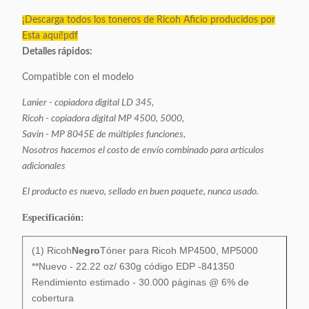
¡Descarga todos los toneros de Ricoh Aficio producidos por
Esta aquí!pdf
Detalles rápidos:
Compatible con el modelo
Lanier - copiadora digital LD 345,
Ricoh - copiadora digital MP 4500, 5000,
Savin - MP 8045E de múltiples funciones,
Nosotros hacemos el costo de envío combinado para artículos
adicionales
El producto es nuevo, sellado en buen paquete, nunca usado.
Especificación:
(1) Ricoh
Negro
Tóner para Ricoh MP4500, MP5000
**Nuevo - 22.22 oz/ 630g código EDP -
841350
Rendimiento estimado - 30.000 páginas @ 6% de
cobertura