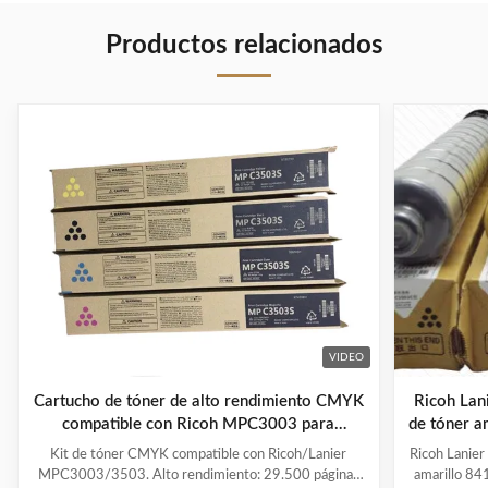
Productos relacionados
VIDEO
Cartucho de tóner de alto rendimiento CMYK
Ricoh La
compatible con Ricoh MPC3003 para
de tóner a
copiadoras
Kit de tóner CMYK compatible con Ricoh/Lanier
Ricoh Lani
MPC3003/3503. Alto rendimiento: 29.500 páginas
amarillo 84