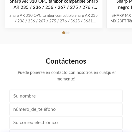
Sharp AR 310 OPC tambor compatible Sharp
Sharp M
AR 235 / 236 / 256 / 267 / 275 / 276 /
negro 
5625 / 5631
Sharp AR 310 OPC tambor compatible Sharp AR 235
SHARP MX -
/ 236 / 256 / 267 / 275 / 276 / 5625 / 5631
MX 23FT Tóne
Descargar todos los consumibles de Sharp Esta fábrica
Nombr
producen.pdf Modelo compatible:El tambor AR-310
remanufa
OPC Para su uso en modelos:En el caso de las armas
2616N,MX-
de fuego, el uso de las mismas es prohibido. El lugar ...
Color:Negr
Contáctenos
¡Puede ponerse en contacto con nosotros en cualquier
momento!