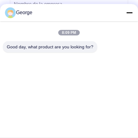
George
8:09 PM
Good day, what product are you looking for?
Enviar
00-86-159-86723295
george@estaofficetech.com
En casa
Productos
Los vídeos
Sobre nosotros
Recorrido por la fábrica
Noticias