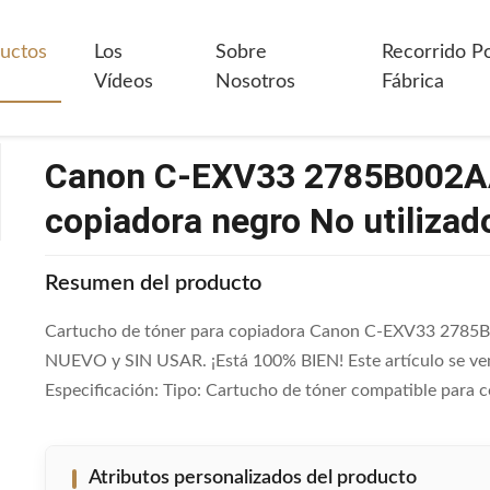
non C-EXV33 2785B002AA Cartucho De Toner Para Copiadora Negro No 
uctos
Los
Sobre
Recorrido P
Vídeos
Nosotros
Fábrica
Canon C-EXV33 2785B002AA
copiadora negro No utilizad
Resumen del producto
Cartucho de tóner para copiadora Canon C-EXV33 2785B00
NUEVO y SIN USAR. ¡Está 100% BIEN! Este artículo se ve
Especificación: Tipo: Cartucho de tóner compatible para
Atributos personalizados del producto