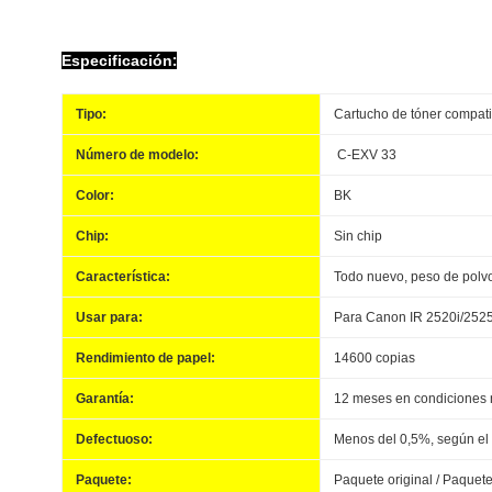
Especificación
:
Tipo:
Cartucho de tóner compat
Número de modelo:
C-EXV 33
Color:
BK
Chip:
Sin chip
Característica:
Todo nuevo, peso de polvo
Usar para:
Para Canon IR 2520i/2525
Rendimiento de papel:
14600 copias
Garantía:
12 meses en condiciones 
Defectuoso:
Menos del 0,5%, según el
Paquete:
Paquete original / Paquet