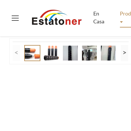
En Casa
>
Productos
>
Cartucho de tinta de la copiadora
>
Ca
En
Prod
Casa
<
>