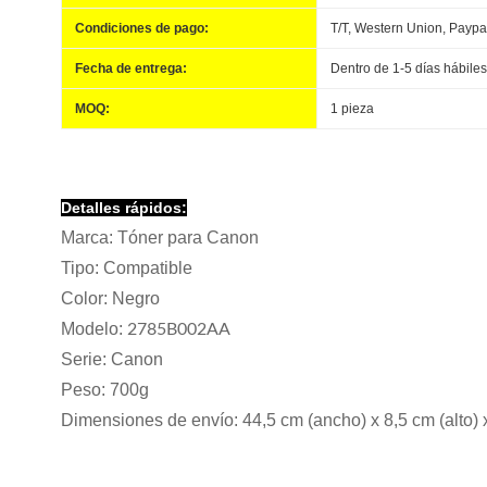
Condiciones de pago:
T/T, Western Union, Paypal,
Fecha de entrega:
Dentro de 1-5 días hábiles
MOQ:
1 pieza
Detalles rápidos:
Marca: Tóner para Canon
Tipo: Compatible
Color: Negro
Modelo:
2785B002AA
Serie: Canon
Peso: 700g
Dimensiones de envío: 44,5 cm (ancho) x 8,5 cm (alto) 