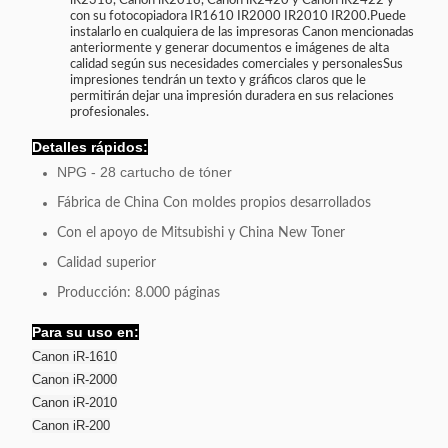
iR2318, Canon iR2018, Canon iR2420 y Canon iR2422 y
con su fotocopiadora IR1610 IR2000 IR2010 IR200.Puede
instalarlo en cualquiera de las impresoras Canon mencionadas
anteriormente y generar documentos e imágenes de alta
calidad según sus necesidades comerciales y personalesSus
impresiones tendrán un texto y gráficos claros que le
permitirán dejar una impresión duradera en sus relaciones
profesionales.
Detalles rápidos:
NPG - 28 cartucho de tóner
Fábrica de China Con moldes propios desarrollados
Con el apoyo de Mitsubishi y China New Toner
Calidad superior
Producción: 8.000 páginas
Para su uso en:
Canon iR-1610
Canon iR-2000
Canon iR-2010
Canon iR-200