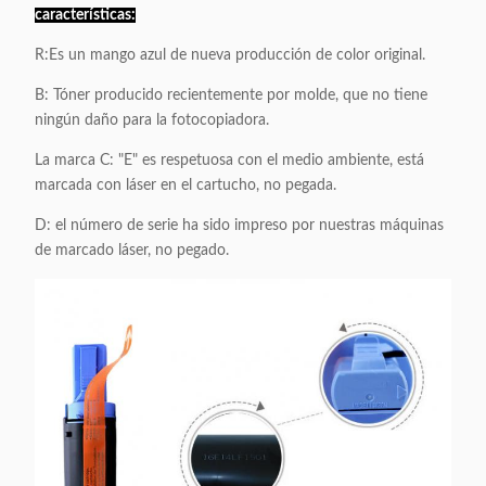
características:
Se trata de
un
R:Es un mango azul de nueva producción de color original.
producto
B: Tóner producido recientemente por molde, que no tiene
de
ningún daño para la fotocopiadora.
fabricación
en el que
La marca C: "E" es respetuosa con el medio ambiente, está
NPG28
10.8KG
14 piezas
se utilizan
marcada con láser en el cartucho, no pegada.
productos
de
D: el número de serie ha sido impreso por nuestras máquinas
fabricación
de marcado láser, no pegado.
en el
mercado.