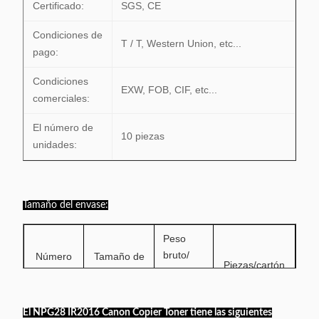
Certificado:
SGS, CE
Condiciones de
T / T, Western Union, etc...
pago:
Condiciones
EXW, FOB, CIF, etc...
comerciales:
El número de
10 piezas
unidades:
Tamaño del envase:
Peso
bruto/
Número
Tamaño de
Piezas/cartón
de
la caja
cartón
maestro
modelo
maestra
maestro
El NPG28 IR2016 Canon Copier Toner tiene las siguientes