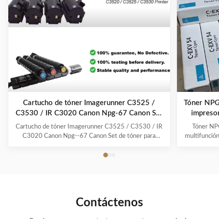
Cartucho de tóner Imagerunner C3525 /
Tóner NPG
C3530 / IR C3020 Canon Npg-67 Canon Set
impreso
de tóner para copiadoras
Cartucho de tóner Imagerunner C3525 / C3530 / IR
Tóner NPG
C3020 Canon Npg--67 Canon Set de tóner para
multifunció
copiadoras Descripción del producto Compatible
rápidos: L
NPG-67 Multipack Color Toner Cartridge es un
confianza ut
cartucho de tono de buena calidad que funciona
para fot
especialmente en las fotocopiadoras.Estos cartuchos
alternativa 
de fotocopiadora ...
Contáctenos