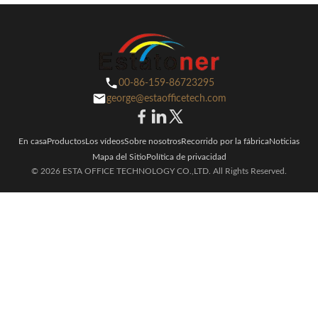
00-86-159-86723295
george@estaofficetech.com
En casa
Productos
Los vídeos
Sobre nosotros
Recorrido por la fábrica
Noticias
Mapa del Sitio
Política de privacidad
© 2026 ESTA OFFICE TECHNOLOGY CO.,LTD. All Rights Reserved.