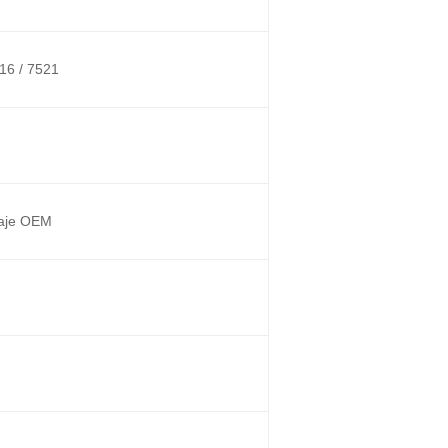
516 / 7521
laje OEM