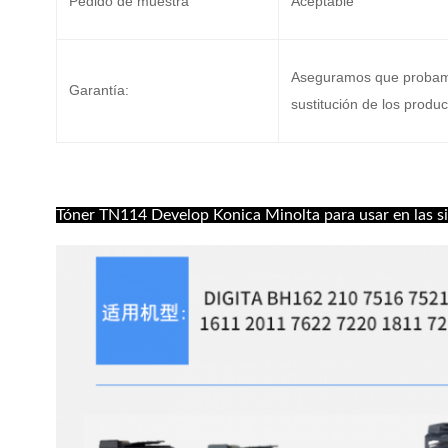
Pedido de muestra
Aceptable
Aseguramos que probamo
Garantía:
sustitución de los produ
Tóner TN114 Develop Konica Minolta para usar en las s