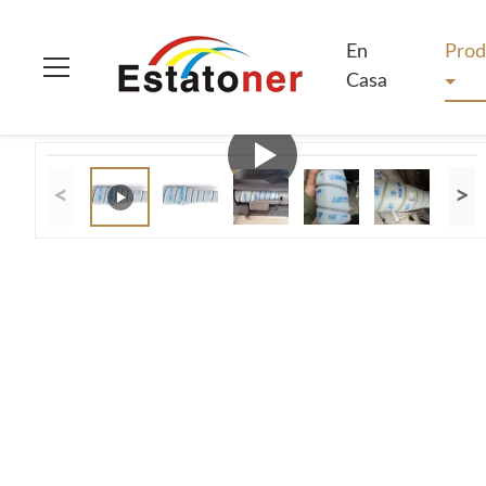
En Casa
>
Productos
>
Tóner de Konica Minolta
>
TN114 Desar
En
Prod
Casa
<
>