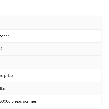
toner
14
ve price
días
00000 piezas por mes