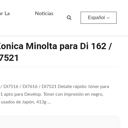
/ DI7521
or La
Noticias
Español
onica Minolta para Di 162 /
I7521
/ DI7516 / DI7616 / DI7521 Detalle rápido: tóner para
1 apto para Develop. Tóner con impresión en negro,
usados de Japón, 413g ...