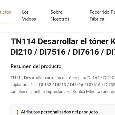
rollar El Tóner Konica Minolta Para Di 162 / DI210 / DI7516 / DI7616 
uctos
Los
Sobre
Recorrido P
Vídeos
Nosotros
Fábrica
TN114 Desarrollar el tóner K
DI210 / DI7516 / DI7616 / D
Resumen del producto
TN114 Desarrollar cartucho de tóner para Di 162 / DI210 
copiadora láser Di 162 / DI210 / DI7516 / DI7616 / DI752
también disponible impresión azul Konica Minolta tóneres 
Atributos personalizados del producto