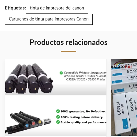
MX 235 AT
para
Etiquetas:
tinta de impresora del canon
compatibles
impresora IR
con la
1033 /
Cartuchos de tinta para impresoras Canon
copiadora
IR1131F
AR5623d
Productos relacionados