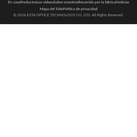
En casa
Productos
Los vídeos
Sobre nosotros
Recorrido por la fábrica
Noticias
Mapa del Sitio
Política de privacidad
© 2026 ESTA OFFICE TECHNOLOGY CO.,LTD. All Rights Reserved.