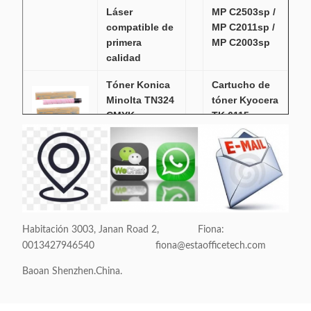
Láser
MP C2503sp /
compatible de
MP C2011sp /
primera
MP C2003sp
calidad
Tóner Konica
Cartucho de
Minolta TN324
tóner Kyocera
CMYK
TK 6115
compatible
Negro para
con Bizhub
TASKalfa
C308 original
2520i / 2510i
M4125idn /
4132idn
15,000
páginas
Habitación 3003, Janan Road 2, Fiona:
0013427946540 fiona@estaofficetech.com
Cartuchos de
Tinta de tóner
Baoan Shenzhen.China.
tóner para
para
copiadora
fotocopiadora
AR5618 Sharp
Canon EXV40