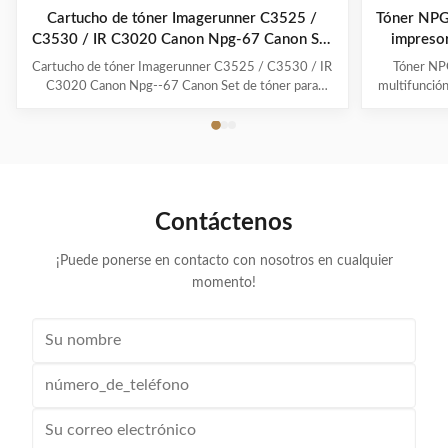
Cartucho de tóner Imagerunner C3525 /
Tóner NPG
C3530 / IR C3020 Canon Npg-67 Canon Set
impreso
de tóner para copiadoras
Cartucho de tóner Imagerunner C3525 / C3530 / IR
Tóner NPG
C3020 Canon Npg--67 Canon Set de tóner para
multifunció
copiadoras Descripción del producto Compatible
rápidos: L
NPG-67 Multipack Color Toner Cartridge es un
confianza ut
cartucho de tono de buena calidad que funciona
para fot
especialmente en las fotocopiadoras.Estos cartuchos
alternativa 
de fotocopiadora ...
Contáctenos
¡Puede ponerse en contacto con nosotros en cualquier
momento!