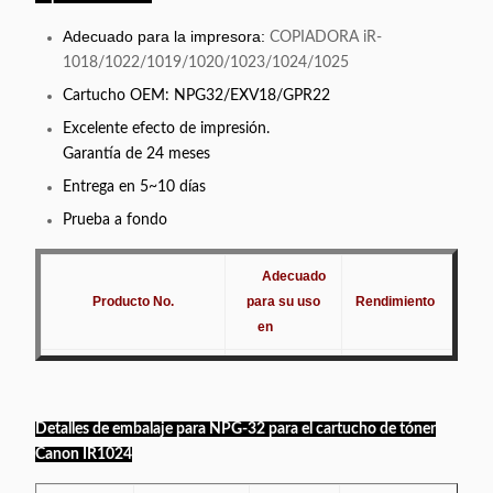
Adecuado para la impresora:
COPIADORA iR-
1018/1022/1019/1020/1023/1024/1025
Cartucho OEM: NPG32/EXV18/GPR22
Excelente efecto de impresión.
Garantía de 24 meses
Entrega en 5~10 días
Prueba a fondo
Adecuado
Producto No.
para su uso
Rendimiento
col
en
COPIADORA
Canon
Ne
NPG32/EXV18/GPR22
8400
IR1024
Detalles de embalaje para NPG-32 para el cartucho de tóner
Canon IR1024