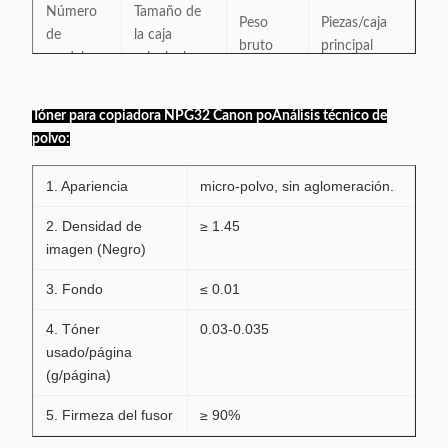
Número
Tamaño de
Peso
Piezas/caja
de
la caja
bruto
principal
modelo
principal
NPG-32
40X28X45
12.5KG
15 PCS
Tóner para copiadora NPG32 Canon
po
Análisis técnico de
polvo:
1. Apariencia
micro-polvo, sin aglomeración.
2. Densidad de
≥ 1.45
imagen (Negro)
3. Fondo
≤ 0.01
4. Tóner
0.03-0.035
usado/página
(g/página)
5. Firmeza del fusor
≥ 90%