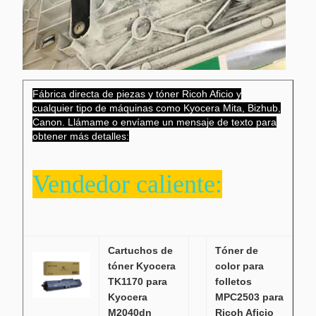
Fábrica directa de piezas y tóner Ricoh Aficio y
cualquier tipo de máquinas como Kyocera Mita, Bizhub,
Canon. Llámame o envíame un mensaje de texto para
obtener más detalles:
Vendedor caliente:
Cartuchos de
Tóner de
tóner Kyocera
color para
TK1170 para
folletos
Kyocera
MPC2503 para
M2040dn
Ricoh Aficio