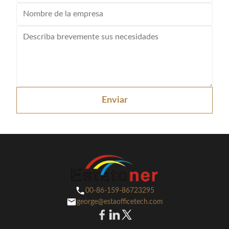
Enviar
00-86-159-86723295
george@estaofficetech.com