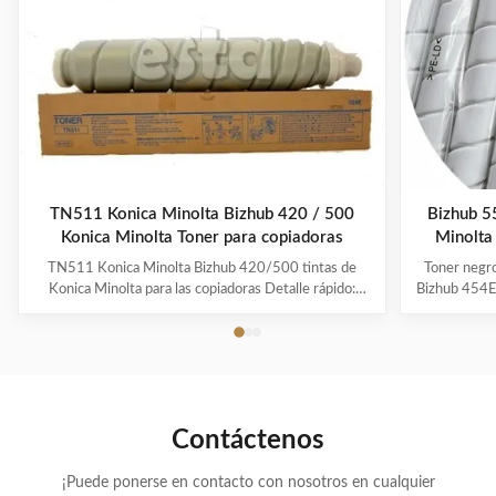
TN511 Konica Minolta Bizhub 420 / 500
Bizhub 5
Konica Minolta Toner para copiadoras
Minolta
TN511 Konica Minolta Bizhub 420/500 tintas de
Toner negr
Konica Minolta para las copiadoras Detalle rápido:
Bizhub 454E
1.Compatible con el cartucho de tóner Konica Minolta
producto M
TN511 2.Peso del tónerPolvo: 676g 3.Para uso en
del produ
Konica Minolta Bizhub BZ-420/500 4.Certificado SGS
TN513 Calid
5.100% Compatible con la fotocopiadora Konica ...
negro y mi
Contáctenos
¡Puede ponerse en contacto con nosotros en cualquier