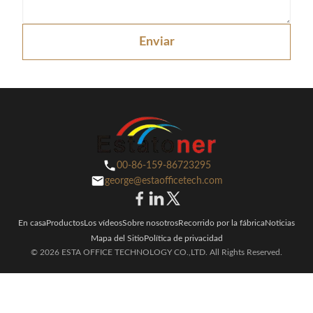
Enviar
00-86-159-86723295
george@estaofficetech.com
En casa
Productos
Los vídeos
Sobre nosotros
Recorrido por la fábrica
Noticias
Mapa del Sitio
Política de privacidad
© 2026 ESTA OFFICE TECHNOLOGY CO.,LTD. All Rights Reserved.