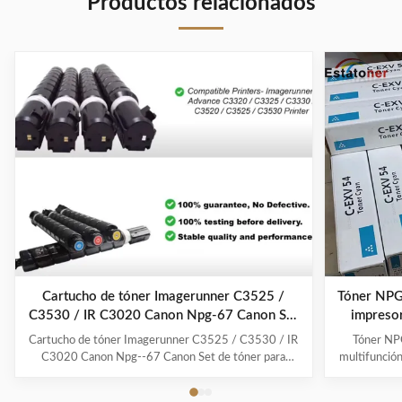
Productos relacionados
Cartuchos de
Tinta de tóner
tóner para
para
fotocopiadora
fotocopiadora
AR5618 Sharp
Canon EXV40
MX 235 AT
para
compatibles
impresora IR
con
1033 /
fotocopiadora
IR1131F
AR5623d
Cartucho de tóner Imagerunner C3525 /
Tóner NPG
C3530 / IR C3020 Canon Npg-67 Canon Set
impreso
de tóner para copiadoras
Cartucho de tóner Imagerunner C3525 / C3530 / IR
Tóner NPG
C3020 Canon Npg--67 Canon Set de tóner para
multifunció
copiadoras Descripción del producto Compatible
rápidos: L
NPG-67 Multipack Color Toner Cartridge es un
confianza ut