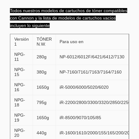
Todos nuestros modelos de cartuchos de tóner compatibles
con Cannon y la lista de modelos de cartuchos vacíos
incluyen lo siguiente
Versión
TÓNER
Para uso en
1
N.W.
NPG-
280g
NP-6012/6012F/6421/6412/7130
11
NPG-
380g
NP-7160/7161/7163/7164/7160
15
NPG-
1650g
iR-5000/6000/5020/6020
16
NPG-
795g
iR-2200/2800/3300/3320/2850/2250
18
NPG-
1650g
iR-8500/9070/105/85
19
NPG-
440g
iR-1600/1610/2000/155/165/200/2010
20