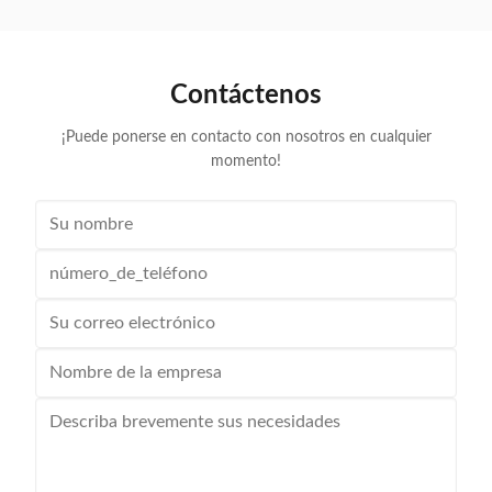
cartucho de tono de buena calidad que funciona
para fot
especialmente en las fotocopiadoras.Estos cartuchos
alternativa 
de fotocopiadora ...
Contáctenos
¡Puede ponerse en contacto con nosotros en cualquier
momento!