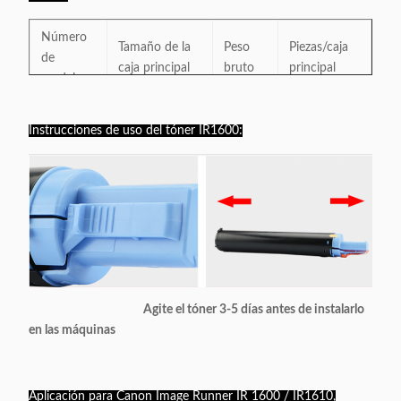
Número
Tamaño de la
Peso
Piezas/caja
de
caja principal
bruto
principal
modelo
C-EXV5
45×39×24cm
9.5KG
12
Instrucciones de uso del tóner IR1600:
Agite el tóner 3-5 días antes de instalarlo
en las máquinas
Aplicación para Canon Image Runner IR 1600 / IR1610,