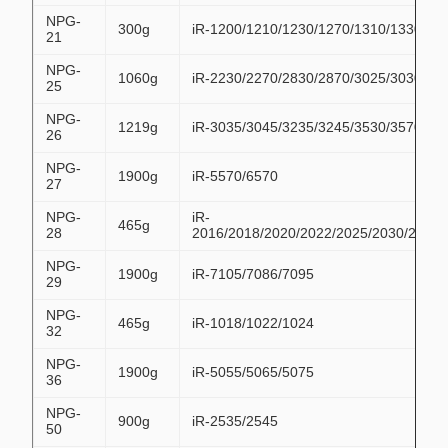
NPG-
300g
iR-1200/1210/1230/1270/1310/1330/13
21
NPG-
1060g
iR-2230/2270/2830/2870/3025/3030/32
25
NPG-
1219g
iR-3035/3045/3235/3245/3530/3570/45
26
NPG-
1900g
iR-5570/6570
27
NPG-
iR-
465g
28
2016/2018/2020/2022/2025/2030/2116/
NPG-
1900g
iR-7105/7086/7095
29
NPG-
465g
iR-1018/1022/1024
32
NPG-
1900g
iR-5055/5065/5075
36
NPG-
900g
iR-2535/2545
50