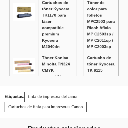
Cartuchos de
Tóner de
tóner Kyocera
color para
TK1170 para
folletos
láser
MPC2503 para
compatible
Ricoh Aficio
premium
MP C2503sp /
Kyocera
MP C2011sp /
M2040dn
MP C2003sp
Tóner Konica
Cartucho de
Minolta TN324
tóner Kyocera
CMYK
TK 6115
compatible con
negro para
Bizhub C308
TASKalfa
original
2520i / 2510i
M4125idn /
Etiquetas:
tinta de impresora del canon
4132idn
Cartuchos de tinta para impresoras Canon
15.000
páginas