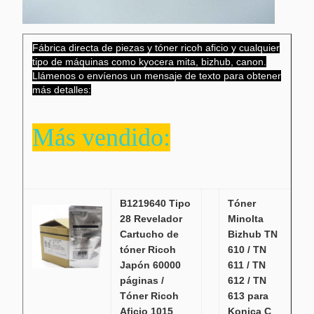
Fábrica directa de piezas y tóner ricoh aficio y cualquier
tipo de máquinas como kyocera mita, bizhub, canon.
Llámenos o envíenos un mensaje de texto para obtener
más detalles:
Más vendido:
B1219640 Tipo
Tóner
28 Revelador
Minolta
Cartucho de
Bizhub TN
tóner Ricoh
610 / TN
Japón 60000
611 / TN
páginas /
612 / TN
Tóner Ricoh
613 para
Aficio 1015
Konica C