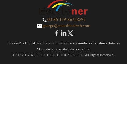
00-86-159-86723295
george@estaofficetech.com
En casa
Productos
Los vídeos
Sobre nosotros
Recorrido por la fábrica
Noticias
Mapa del Sitio
Política de privacidad
© 2026 ESTA OFFICE TECHNOLOGY CO.,LTD. All Rights Reserved.