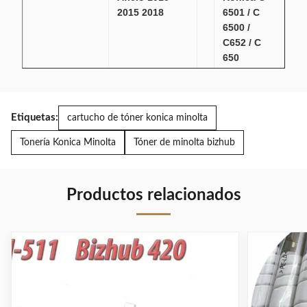
2015 2018
6501 / C
6500 /
C652 / C
650
TN324 CMYK
Tóner
Konica Minolta
negro
Tóner
TN513
Etiquetas:
cartucho de tóner konica minolta
Compatible
Konica
Tonería Konica Minolta
Tóner de minolta bizhub
para Bizhub
Minolta
C308 original
A33K031
para
Bizhub
Productos relacionados
454E /
554E -
24400
páginas
Cartuchos de
Revelador
tóner
láser