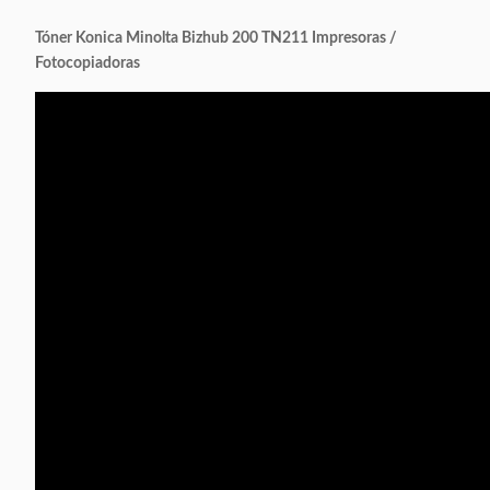
Tóner Konica Minolta Bizhub 200 TN211 Impresoras /
Fotocopiadoras