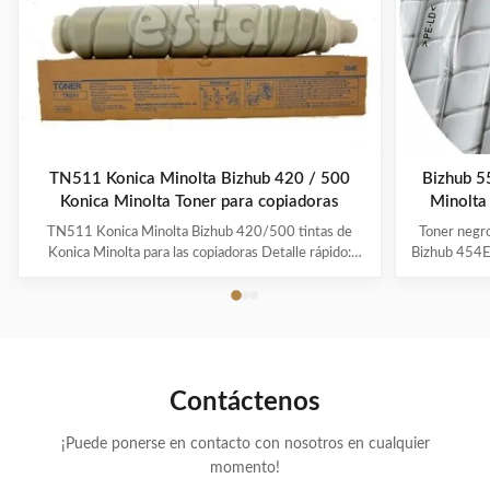
genéricos
compatible
Konica
DV910 para
originales 8938
copiadoras
- 404 TN-311
Konica
para Bizhub
Minolta
350 362 neu B
Bizhub 950
TN511 Konica Minolta Bizhub 420 / 500
Bizhub 5
Konica Minolta Toner para copiadoras
Minolta
TN511 Konica Minolta Bizhub 420/500 tintas de
Toner negr
Konica Minolta para las copiadoras Detalle rápido:
Bizhub 454E
1.Compatible con el cartucho de tóner Konica Minolta
producto M
TN511 2.Peso del tónerPolvo: 676g 3.Para uso en
del produ
Konica Minolta Bizhub BZ-420/500 4.Certificado SGS
TN513 Calid
5.100% Compatible con la fotocopiadora Konica ...
negro y mi
Contáctenos
¡Puede ponerse en contacto con nosotros en cualquier
momento!