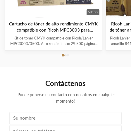
VIDEO
Cartucho de tóner de alto rendimiento CMYK
Ricoh La
compatible con Ricoh MPC3003 para
de tóner a
copiadoras
Kit de tóner CMYK compatible con Ricoh/Lanier
Ricoh Lani
MPC3003/3503. Alto rendimiento: 29.500 páginas
amarillo 84
en negro, 18.000 en colores. Con chip, polvo japonés
del
Mitsubishi para colores vivos. Calidad 100% probada.
295001800
Las empres
las siguient
Contáctenos
¡Puede ponerse en contacto con nosotros en cualquier
momento!