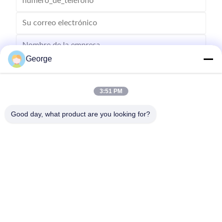
George
3:51 PM
Good day, what product are you looking for?
Enviar
00-86-159-86723295