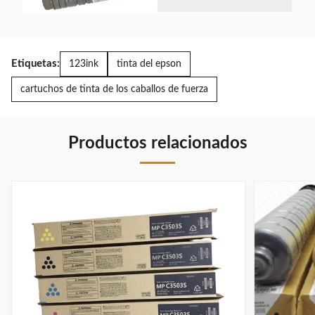
3035SPI,Aficio 3045,Aficio 3045SP,Aficio 304
3045SPI,Aficio 3245C SPF Imagio MF-3535-5
3550-5, Imagio MF-3550-6
5205D
Aficio 551/700/1055
Etiquetas:
123ink
tinta del epson
cartuchos de tinta de los caballos de fuerza
AF1050/850
8100D
Productos relacionados