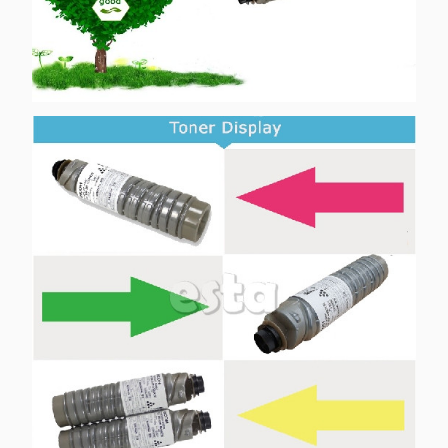
DSM3525
3525/4525/P7145/3508/4508/3502/4502
DSM1505
1501/1805/1805D/1508/1808/1808D/1502
2205D
Aficio 200/250
2110D/2210D
Aficio 200/270
2500E
MP2500/2500LN
Aficio
3100D/3200D
340/350/350e/355/355e/450/400/500/450e
AP4500 Imagio MF-4570-5/MF4550
3205D
Aficio 1035/1045
Aficio 2035,Aficio 2035E,Aficio 2035EG,Aficio
2035ES/P,Aficio2035eSP,Aficio 2045,Aficio 20
2045ES/P,Aficio 2045eSP,Aficio 2045G,Aficio
3210
2045S/P,Aficio3035,Aficio 3035SP,Aficio 3035