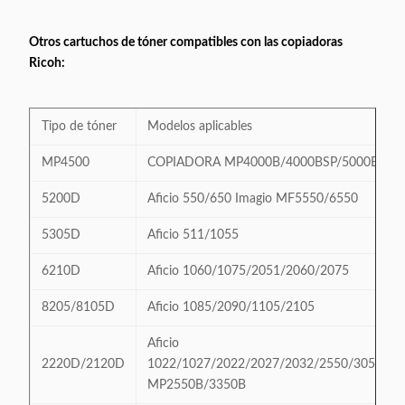
Otros cartuchos de tóner compatibles con las copiadoras
Ricoh:
Tipo de tóner
Modelos aplicables
MP4500
COPIADORA MP4000B/4000BSP/5000B/50
5200D
Aficio 550/650 Imagio MF5550/6550
5305D
Aficio 511/1055
6210D
Aficio 1060/1075/2051/2060/2075
8205/8105D
Aficio 1085/2090/1105/2105
Aficio
2220D/2120D
1022/1027/2022/2027/2032/2550/3050/30
MP2550B/3350B