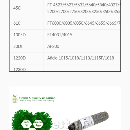
FT 4527/5627/5632/5640/5840/4027/5035/5
450I
2200/2700/2750/3200/3250/3500/3550
610
FT6000/6035/6050/6645/6655/6665/7670/
1305D
FT4031/4015
20DI
AF200
1220D
Aficio 1015/1018/1113/1115P/1018
1230D
Aficio 1013/2015/2018/2020/1115P/MP161
MP1610
1250D
AF1013/1113
1270D
AF1515/1515MF
DSM615
DSM 615/618/618D
DSM415
DSM 415/415F/415P/415PF