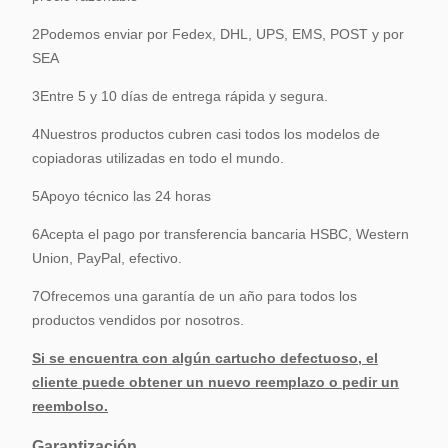
con la sugerencia de nuestro ingeniero
Tasa de
después
defectos
2Podemos enviar por Fedex, DHL, UPS, EMS, POST y por
Podemos ofrecerle algunos accesorios
SEA
gratuitos para repararlos y el costo de
mano de obra será de
3Entre 5 y 10 días de entrega rápida y segura.
Por favor, no se preocupe por el
problema de calidad.
4Nuestros productos cubren casi todos los modelos de
copiadoras utilizadas en todo el mundo.
Pedido de
Disponible, también podemos hacer
OEM
marca personalizada y caja para usted
5Apoyo técnico las 24 horas
6Acepta el pago por transferencia bancaria HSBC, Western
Union, PayPal, efectivo.
7Ofrecemos una garantía de un año para todos los
productos vendidos por nosotros.
Si se encuentra con algún cartucho defectuoso, el
cliente puede obtener un nuevo reemplazo o pedir un
reembolso.
Garantización