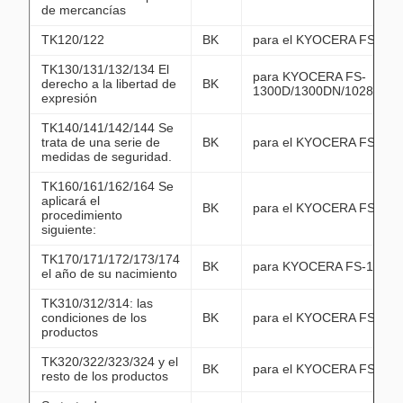
de mercancías
TK120/122
BK
para el KYOCERA FS-103
TK130/131/132/134 El
para KYOCERA FS-
derecho a la libertad de
BK
1300D/1300DN/1028MFP
expresión
TK140/141/142/144 Se
trata de una serie de
BK
para el KYOCERA FS-110
medidas de seguridad.
TK160/161/162/164 Se
aplicará el
BK
para el KYOCERA FS-112
procedimiento
siguiente:
TK170/171/172/173/174
BK
para KYOCERA FS-1320
el año de su nacimiento
TK310/312/314: las
condiciones de los
BK
para el KYOCERA FS-20
productos
TK320/322/323/324 y el
BK
para el KYOCERA FS-39
resto de los productos