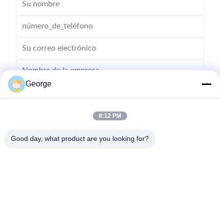
TK1140/1142/1144 el
BK
para KYOCERA FS-1035
año siguiente
George
8:12 PM
Good day, what product are you looking for?
Enviar