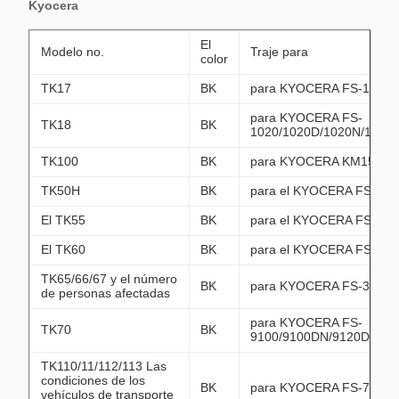
Kyocera
El
Modelo no.
Traje para
color
TK17
BK
para KYOCERA FS-1000/1
para KYOCERA FS-
TK18
BK
1020/1020D/1020N/1018
TK100
BK
para KYOCERA KM1500/
TK50H
BK
para el KYOCERA FS-190
El TK55
BK
para el KYOCERA FS-190
El TK60
BK
para el KYOCERA FS-190
TK65/66/67 y el número
BK
para KYOCERA FS-3820/
de personas afectadas
para KYOCERA FS-
TK70
BK
9100/9100DN/9120DN/95
TK110/11/112/113 Las
condiciones de los
BK
para KYOCERA FS-720/8
vehículos de transporte