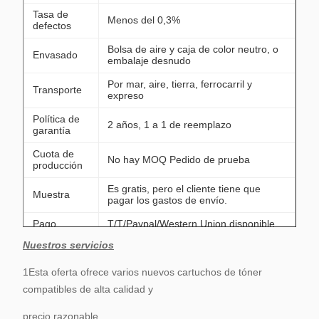
Tasa de
Menos del 0,3%
defectos
Bolsa de aire y caja de color neutro, o
Envasado
embalaje desnudo
Por mar, aire, tierra, ferrocarril y
Transporte
expreso
Política de
2 años, 1 a 1 de reemplazo
garantía
Cuota de
No hay MOQ Pedido de prueba
producción
Es gratis, pero el cliente tiene que
Muestra
pagar los gastos de envío.
Pago
T/T/Paypal/Western Union disponible
Nuestros servicios
Política de manipulación de
mercancías devueltas: organizaremos
nuevas unidades de reemplazo junto
1Esta oferta ofrece varios nuevos cartuchos de tóner
con su próxima nueva ronda
compatibles de alta calidad y
Orden (1: 1 reemplazar ); a veces, si
su lado puede reparar su de acuerdo
precio razonable