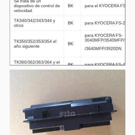
Se trata de un
dispositivo de control de
BK
para el KYOCERA FS-40
velocidad.
TK340/342/343/344 y
BK
para KYOCERA FS-2020
otros
para KYOCERA FS-
3040MFP/3540MFP/3040
TK350/352/353/354 el
BK
año siguiente
/3640MFP/3920DN
TK360/362/363/364 y el
BK
para KYOCERA FS-4020
resto de los productos.
TK410/411/413: las
condiciones de los
BK
para KYOCERA KM1620/1
productos
MK410/413 ((Unidad de
BK
para KYOCERA KM1620/1
batería)
TK420
BK
para KYOCERA KM2550
TK435/437/438/439: las
condiciones de los
BK
para KYOCERA TASKALFA
productos