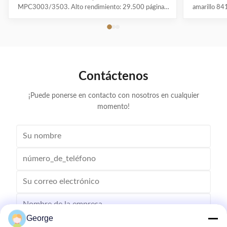
MPC3003/3503. Alto rendimiento: 29.500 páginas
amarillo 84
en negro, 18.000 en colores. Con chip, polvo japonés
del
Mitsubishi para colores vivos. Calidad 100% probada.
295001800
Las empres
las siguient
Contáctenos
¡Puede ponerse en contacto con nosotros en cualquier
momento!
George