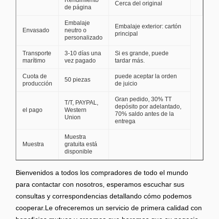
Rendimiento
Cerca del original
de página
Embalaje
Embalaje exterior: cartón
Envasado
neutro o
principal
personalizado
Transporte
3-10 días una
Si es grande, puede
marítimo
vez pagado
tardar más.
Cuota de
puede aceptar la orden
50 piezas
producción
de juicio
Gran pedido, 30% TT
T/T, PAYPAL,
depósito por adelantado,
el pago
Western
70% saldo antes de la
Union
entrega
Muestra
Muestra
gratuita está
disponible
Bienvenidos a todos los compradores de todo el mundo
para contactar con nosotros, esperamos escuchar sus
consultas y correspondencias detallando cómo podemos
cooperar.Le ofreceremos un servicio de primera calidad con