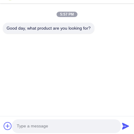
5:57 PM
Good day, what product are you looking for?
Enviar
00-86-159-86723295
george@estaofficetech.com
En casa
Productos
Los vídeos
Sobre nosotros
Recorrido por la fábrica
Noticias
Mapa del Sitio
Política de privacidad
© 2026 ESTA OFFICE TECHNOLOGY CO.,LTD. All Rights Reserved.