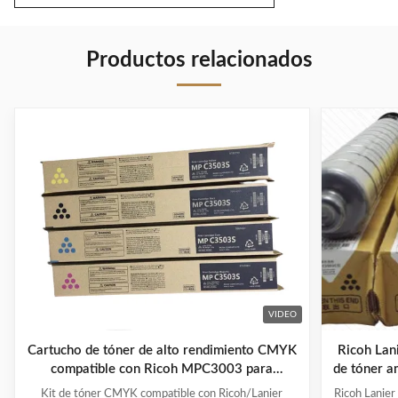
Productos relacionados
VIDEO
Cartucho de tóner de alto rendimiento CMYK
Ricoh La
compatible con Ricoh MPC3003 para
de tóner a
copiadoras
Kit de tóner CMYK compatible con Ricoh/Lanier
Ricoh Lani