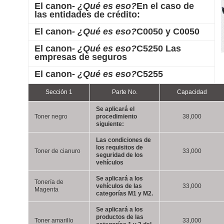
El canon
- ¿Qué es eso?
En el caso de
las entidades de crédito:
El canon
- ¿Qué es eso?
C0050 y C0050
El canon
- ¿Qué es eso?
C5250 Las
empresas de seguros
El canon
- ¿Qué es eso?
C5255
Sección 1
Parte No.
Capacidad
Se aplicará el
Toner negro
procedimiento
38,000
siguiente:
Las condiciones de
los requisitos de
Toner de cianuro
33,000
seguridad de los
vehículos
Se aplicará a los
Tonería de
vehículos de las
33,000
Magenta
categorías M1 y M2.
Se aplicará a los
productos de las
Toner amarillo
33,000