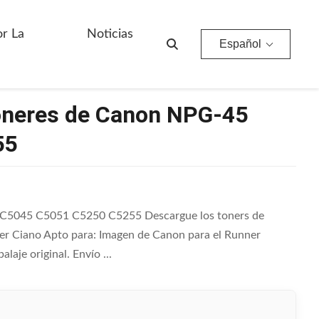
1 C5250 C5255
or La
Noticias
Español
tóneres de Canon NPG-45
55
a C5045 C5051 C5250 C5255 Descargue los toners de
ner Ciano Apto para: Imagen de Canon para el Runner
je original. Envío ...