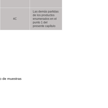
Las demás partidas
de los productos
4C
enumerados en el
punto 1 del
presente capítulo
do de muestras