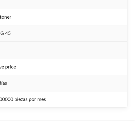
toner
PG 45
ve price
días
00000 piezas por mes