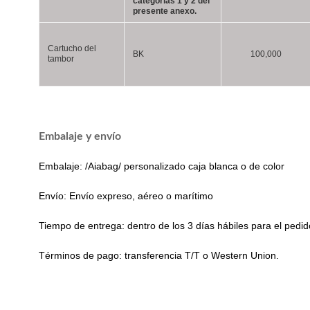
categorías 1 y 2 del
presente anexo.
Cartucho del
BK
100,000
tambor
Embalaje y envío
Embalaje: /Aiabag/ personalizado caja blanca o de color
Envío: Envío expreso, aéreo o marítimo
Tiempo de entrega: dentro de los 3 días hábiles para el pedi
Términos de pago: transferencia T/T o Western Union.