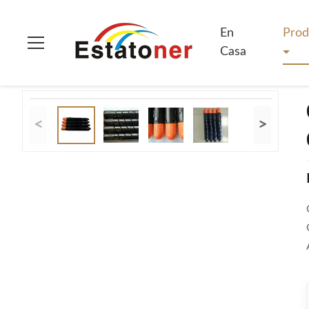
En Casa
>
Productos
>
Toner para copiadoras de Canon
>
Car
En
Prod
Casa
<
>