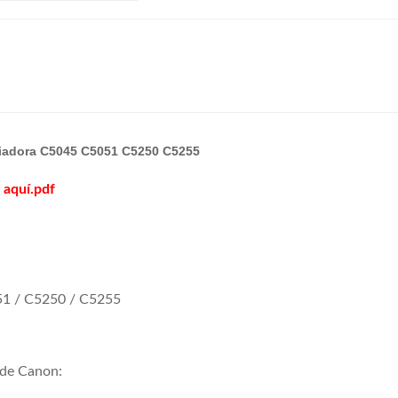
piadora C5045 C5051 C5250 C5255
 aquí.pdf
51 / C5250 / C5255
 de Canon: