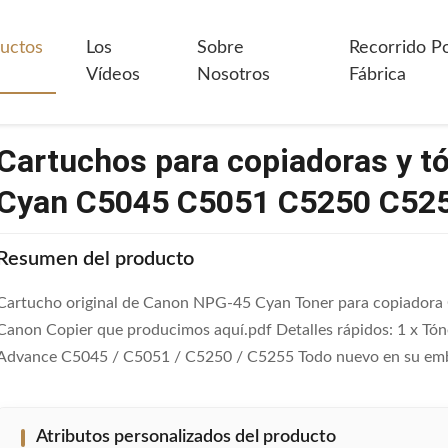
tuchos Para Copiadoras Y Tóneres De Canon NPG-45 Cyan C5045 C505
uctos
Los
Sobre
Recorrido P
Vídeos
Nosotros
Fábrica
Cartuchos para copiadoras y 
Cyan C5045 C5051 C5250 C52
Resumen del producto
Cartucho original de Canon NPG-45 Cyan Toner para copiador
Canon Copier que producimos aquí.pdf Detalles rápidos: 1 x Tó
Advance C5045 / C5051 / C5250 / C5255 Todo nuevo en su embala
Atributos personalizados del producto