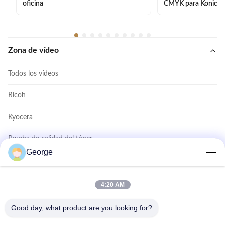
oficina
CMYK para Konica 
Zona de vídeo
Todos los vídeos
Ricoh
Kyocera
Prueba de calidad del tóner
George
Tóner Konica TN414
Impresora Toner Cartridge
4:20 AM
Cartucho de tinta de la copiadora
Good day, what product are you looking for?