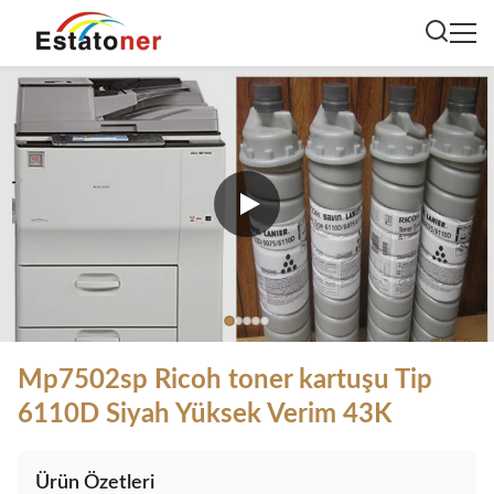
Mp7502sp Ricoh toner kartuşu Tip
6110D Siyah Yüksek Verim 43K
Ürün Özetleri