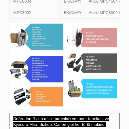
MPC6004
BK/C/M/Y
Aficio MPC4504 c550
MPC8002
BK/C/M/Y
Aficio MPC8002 6502
Doğrudan Ricoh aficio parçaları ve toner fabrikası ve
Kyocera Mita, Bizhub, Canon gibi her türlü makine.