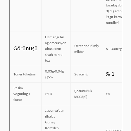
tasarlayabiliriz.
3) dış ambalaj o
kağıt kartonları v
tonülleri
Herhangi bir
aglomerasyon
Ücretlendirilmiş
Görünüşü
olmaksızın
6 - 30uc/g
miktar
siyah mikro
toz
0.03g-0.04g
% 1
Toner tüketimi
Su içeriği
@5%
Resim
Çözünürlük
yoğunluğu
>1.4
>4
(600dpi)
(kara)
Japonya'dan
ithalat
Güney
Kore'den