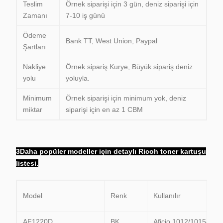
Teslim
Örnek siparişi için 3 gün, deniz siparişi için
Zamanı
7-10 iş günü
Ödeme
Bank TT, West Union, Paypal
Şartları
Nakliye
Örnek sipariş Kurye, Büyük sipariş deniz
yolu
yoluyla.
Minimum
Örnek siparişi için minimum yok, deniz
miktar
siparişi için en az 1 CBM
3Daha popüler modeller için detaylı Ricoh toner kartuşu
listesi.
Model
Renk
Kullanılır
AF1220D
BK
Aficio 1012/1015/101