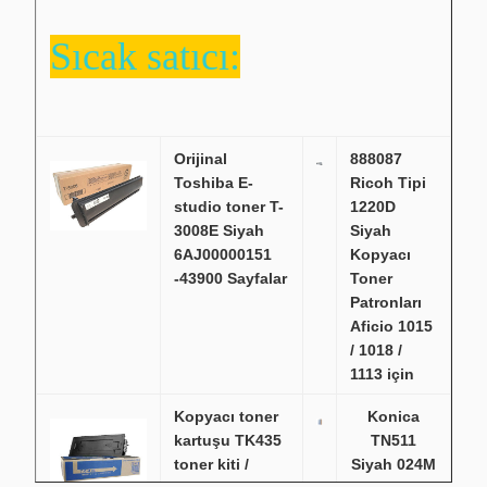
Sıcak satıcı:
Orijinal
888087
Toshiba E-
Ricoh Tipi
studio toner T-
1220D
3008E Siyah
Siyah
6AJ00000151
Kopyacı
-43900 Sayfalar
Toner
Patronları
Aficio 1015
/ 1018 /
1113 için
Kopyacı toner
Konica
kartuşu TK435
TN511
toner kiti /
Siyah 024M