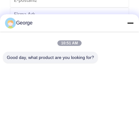
George
10:51 AM
Good day, what product are you looking for?
Göndermek
00-86-159-86723295
george@estaofficetech.com