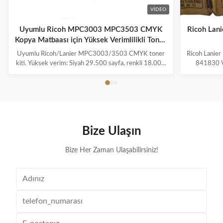
VIDEO
Uyumlu Ricoh MPC3003 MPC3503 CMYK
Ricoh Lan
Kopya Matbaası için Yüksek Verimlilikli Toner
Kartoşu
Uyumlu Ricoh/Lanier MPC3003/3503 CMYK toner
Ricoh Lanie
kiti. Yüksek verim: Siyah 29.500 sayfa, renkli 18.000
841830 V
sayfa. Canlı renkler için çipli Japonya Mitsubishi tozu.
Verimi 295
%100 test edilmiş kalite.
841813 
makineler
Ricoh Afici
C350
Bize Ulaşın
Bize Her Zaman Ulaşabilirsiniz!