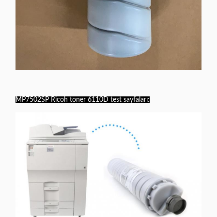
MP7502SP Ricoh toner 6110D test sayfaları: