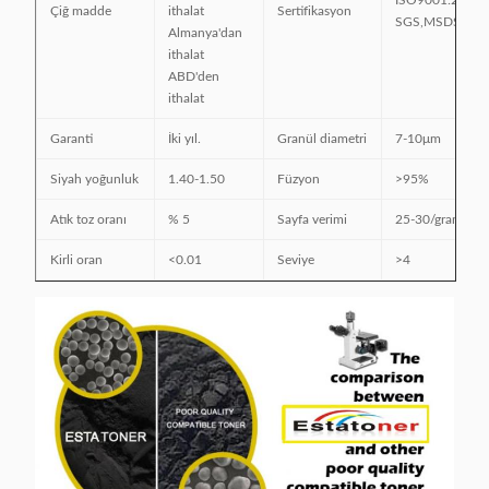
ISO9001:2008,
Çiğ madde
ithalat
Sertifikasyon
SGS,MSDS,ISO
Almanya'dan
ithalat
ABD'den
ithalat
Garanti
İki yıl.
Granül diametri
7-10μm
Siyah yoğunluk
1.40-1.50
Füzyon
>95%
Atık toz oranı
% 5
Sayfa verimi
25-30/gram
Kirli oran
<0.01
Seviye
>4