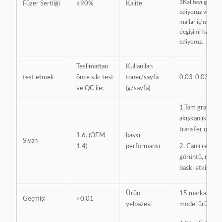
3Kaliteyi garanti
Füzer Sertliği
≥90%
Kalite
ediyoruz ve kusu
mallar için 1: 1
değişimi kabul
ediyoruz.
Teslimattan
Kullanılan
test etmek
önce sıkı test
toner/sayfa
0.03-0.035
ve QC ile;
(g/sayfa)
1.Tam granül, iy
akışkanlık, yük
transfer oranı
1.6. (OEM
baskı
Siyah
1.4)
performansı
2. Canlı renk, n
görüntü, mük
baskı etkisi;
Ürün
15 marka, 200
Geçmişi
<0.01
yelpazesi
model ürünler