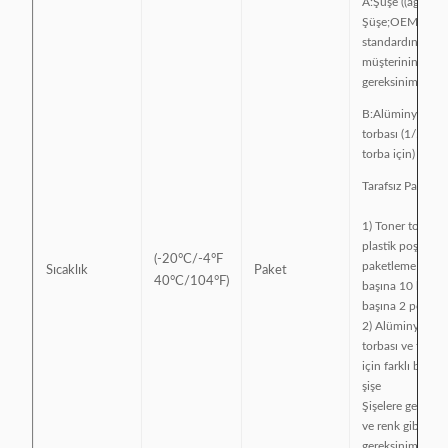
A:Şüşe ((ağırlık:
Şüşe;OEM
standardına vey
müşterinin
gereksinimine gö
B:Alüminyum fo
torbası (1/5/10 
torba için)
Tarafsız Paketle
1) Toner tozu içi
plastik poşet ((t
(-20°C/-4°F
paketleme - poş
Sıcaklık
Paket
40°C/104°F)
başına 10 kg ve 
başına 2 poşet)
2) Alüminyum f
torbası ve toner
için farklı boyut
şişe
Şişelere gelince, 
ve renk gibi müş
gereksinimlerine