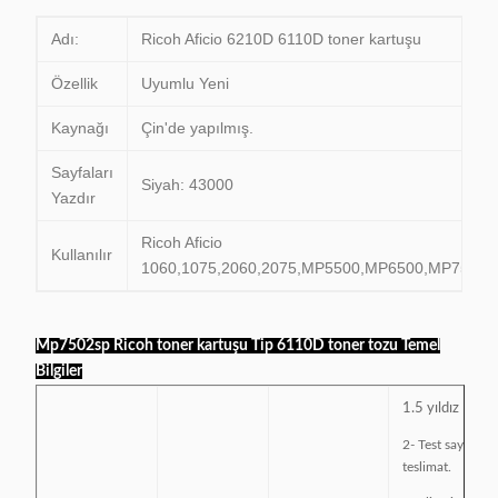
Adı:
Ricoh Aficio 6210D 6110D toner kartuşu
Özellik
Uyumlu Yeni
Kaynağı
Çin'de yapılmış.
Sayfaları
Siyah: 43000
Yazdır
Ricoh Aficio
Kullanılır
1060,1075,2060,2075,MP5500,MP6500,MP7500
Mp7502sp Ricoh toner kartuşu Tip 6110D toner tozu Temel
Bilgiler
1.5 yıldız
2- Test sayfasıyl
teslimat.