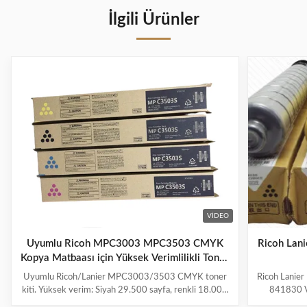
için Orijinal
IR1018
İlgili Ürünler
Ricoh Toner
Fotokopi
Kartuşu
Makinesi için
MPC2000
Fotokopi
Toner Kartuşu
VIDEO
Uyumlu Ricoh MPC3003 MPC3503 CMYK
Ricoh Lan
Kopya Matbaası için Yüksek Verimlilikli Toner
Kartoşu
Uyumlu Ricoh/Lanier MPC3003/3503 CMYK toner
Ricoh Lanie
kiti. Yüksek verim: Siyah 29.500 sayfa, renkli 18.000
841830 V
sayfa. Canlı renkler için çipli Japonya Mitsubishi tozu.
Verimi 295