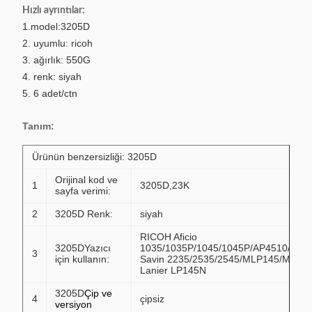
Hızlı ayrıntılar:
1.model:3205D
2. uyumlu: ricoh
3. ağırlık: 550G
4. renk: siyah
5. 6 adet/ctn
Tanım:
Ürünün benzersizliği: 3205D
Orijinal kod ve
1
3205D,23K
sayfa verimi:
2
3205D Renk:
siyah
RICOH Aficio
3205D
Yazıcı
1035/1035P/1045/1045P/AP4510/SP
3
için kullanın:
Savin 2235/2535/2545/MLP145/MLP4
Lanier LP145N
3205D
Çip ve
4
çipsiz
versiyon