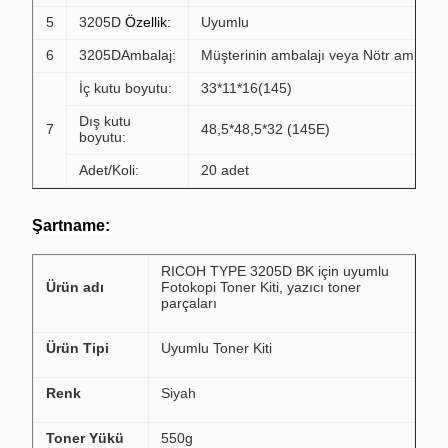
5
3205D
Özellik:
Uyumlu
6
3205D
Ambalaj:
Müşterinin ambalajı veya Nötr ambalajı
İç kutu boyutu:
33*11*16(145)
Dış kutu
7
48,5*48,5*32 (145E)
boyutu:
Adet/Koli:
20 adet
Şartname:
RICOH TYPE 3205D BK için uyumlu
Ürün adı
Fotokopi Toner Kiti, yazıcı toner
parçaları
Ürün Tipi
Uyumlu Toner Kiti
Renk
Siyah
Toner Yükü
550g