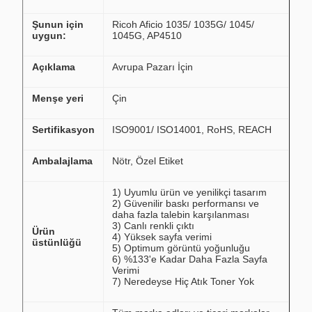
Şunun için
Ricoh Aficio 1035/ 1035G/ 1045/
uygun:
1045G, AP4510
Açıklama
Avrupa Pazarı İçin
Menşe yeri
Çin
Sertifikasyon
ISO9001/ ISO14001, RoHS, REACH
Ambalajlama
Nötr, Özel Etiket
1) Uyumlu ürün ve yenilikçi tasarım
2) Güvenilir baskı performansı ve
daha fazla talebin karşılanması
3) Canlı renkli çıktı
Ürün
4) Yüksek sayfa verimi
üstünlüğü
5) Optimum görüntü yoğunluğu
6) %133'e Kadar Daha Fazla Sayfa
Verimi
7) Neredeyse Hiç Atık Toner Yok