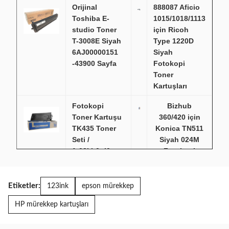
Orijinal
888087 Aficio
Toshiba E-
1015/1018/1113
studio Toner
için Ricoh
T-3008E Siyah
Type 1220D
6AJ00000151
Siyah
-43900 Sayfa
Fotokopi
Toner
Kartuşları
Fotokopi
Bizhub
Toner Kartuşu
360/420 için
TK435 Toner
Konica TN511
Seti /
Siyah 024M
1t02kh0nl0
Fotokopi
Siyah 15k
Toner Kartuşu,
OEM
Kapasitesi
Etiketler:
123ink
epson mürekkep
Ricoh
Canon IR2018
HP mürekkep kartuşları
MPC3000
NPG28 Canon
15000 Sayfa
Image Runner