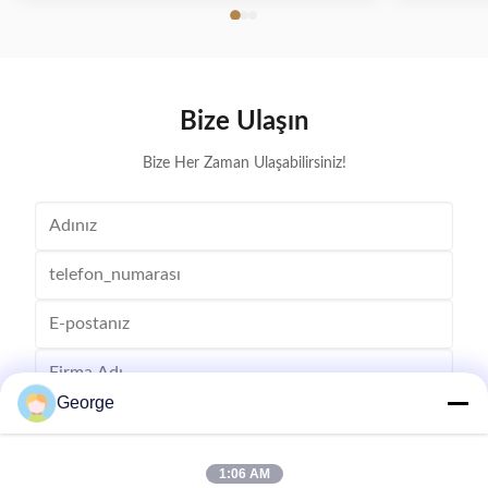
%100 test edilmiş kalite.
841813 
makineler
Ricoh Afici
C350
Bize Ulaşın
Bize Her Zaman Ulaşabilirsiniz!
George
1:06 AM