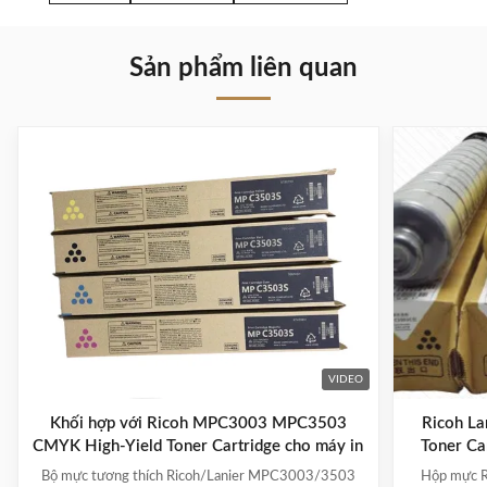
Ricoh gốc
IR2018
MPC2000 cho
NPG28
Ricoh
Toner
Sản phẩm liên quan
MPC3000
Cartridge
15000 trang
cho máy
photocopy
VIDEO
Khối hợp với Ricoh MPC3003 MPC3503
Ricoh L
CMYK High-Yield Toner Cartridge cho máy in
Toner Ca
Bộ mực tương thích Ricoh/Lanier MPC3003/3503
Hộp mực 