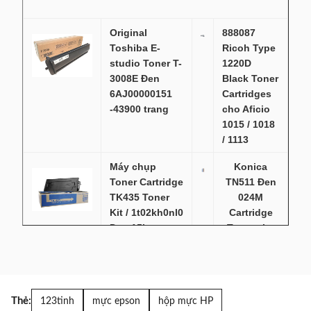
MP9000/MP1100/MP1350
cho Ricoh Aficio MP9000/MP1100/MP1350
Original
888087
MP C2000
cho Ricoh MP C2000
Toshiba E-
Ricoh Type
MP C2030
cho Ricoh Aficio MPC2030/C2050/C2530/
studio Toner T-
1220D
3008E Đen
Black Toner
MP C2051
cho Ricoh Aficio MPC2051/C2551
6AJ00000151
Cartridges
MP C2500
cho Ricoh Aficio MPC2500/C3000
-43900 trang
cho Aficio
MP C2800
cho Ricoh MP C2800
1015 / 1018
/ 1113
Máy chụp
Konica
Toner Cartridge
TN511 Đen
TK435 Toner
024M
Kit / 1t02kh0nl0
Cartridge
Đen 15k
Toner cho
Bizhub 360
/ 420, OEM
Capacity
Các hộp mực
Canon
Thẻ:
123tinh
mực epson
hộp mực HP