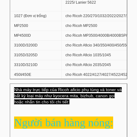
2225/ Lanier 5622
1027 (Đơn vị trống)
cho Ricoh 220/270/1032/2022/2027/1022/
MP2500
cho Ricoh MP2500
MP4500D
cho Ricoh MP3500/4000B/4000BSP/5000
3100D/3200D
cho Ricoh Aficio 340/350/400/450/550
3105D/3205D
cho Ricoh Aficio 1035/1045
3310D/3210D
cho Ricoh Aficio 2035/2045
450I/450E
cho Ricoh 4022/4127/4027/4522/4527/46
TYP410/TYP420
Đối với Ricoh 4215/4220/4222/4415/4418
Nhà máy trực tiếp của Ricoh aficio phụ tùng và toner và
5100D/5200D
cho Ricoh Aficio-550/600/650
bất kỳ loại máy như kyocera mita, bizhub, canon gọi
hoặc nhắn tin cho tôi chi tiết:
5105D/5205D/5305D
cho Ricoh Aficio551/700
cho Ricoh Aficio
6110D/6210D
1060/1075/2051/2060/2075/MP5500/6000/
Người bán hàng nóng:
8000/8001/9001
8105D
cho Ricoh Aficio 1085/1105/290/2105