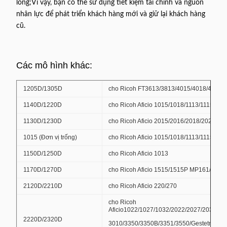
lòng;Vì vậy, bạn có thể sử dụng tiết kiệm tài chính và nguồn
nhân lực để phát triển khách hàng mới và giữ lại khách hàng
cũ.
Các mô hình khác:
1205D/1305D
cho Ricoh FT3613/3813/4015/4018/4615/
1140D/1220D
cho Ricoh Aficio 1015/1018/1113/1115P
1130D/1230D
cho Ricoh Aficio 2015/2016/2018/2020 M
1015 (Đơn vị trống)
cho Ricoh Aficio 1015/1018/1113/1115p/2
1150D/1250D
cho Ricoh Aficio 1013
1170D/1270D
cho Ricoh Aficio 1515/1515P MP161/171/
2120D/2210D
cho Ricoh Aficio 220/270
cho Ricoh
Aficio1022/1027/1032/2022/2027/2032/
2220D/2320D
3010/3350/3350B/3351/3550/Gestetner Do