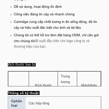
Dễ sử dụng, hoạt động ổn định
Công việc đáng tin cậy và nhanh chóng
Cartridge cung cấp chất lượng in ấn sống động, độ tin
cậy và hiệu suất đặc biệt cho ảnh và tài liệu
Chúng tôi có thể hỗ trợ đơn đặt hàng ODM, chỉ cần gửi
cho chúng tôi
đề xuất đầu tiên cho logo công ty và
thương hiệu của bạn.
Kích thước bao bì:
Trọng
lượng
Kích thước
Mảnh/hộp
tổng/
Số mẫu
hộp chính
bìa
Thông số kỹ thuật
:
Thẻ:
C
phân
Các hộp tông
loại