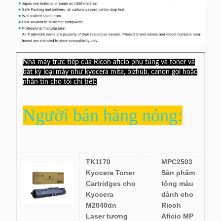
Nhà máy trực tiếp của Ricoh aficio phụ tùng và toner và
bất kỳ loại máy như kyocera mita, bizhub, canon gọi hoặc
nhắn tin cho tôi chi tiết:
Người bán hàng nóng:
TK1170
MPC2503
Kyocera Toner
Sản phẩm
Cartridges cho
tông màu
Kyocera
dành cho
M2040dn
Ricoh
Laser tương
Aficio MP