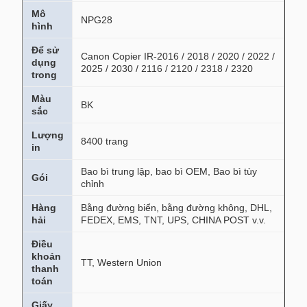
NPG28
45X39X25CM
10.8kg
14pcs
Mô
NPG28
hình
Để sử
Canon Copier IR-2016 / 2018 / 2020 / 2022 /
dụng
2025 / 2030 / 2116 / 2120 / 2318 / 2320
trong
Màu
BK
sắc
Lượng
8400 trang
in
Bao bì trung lập, bao bì OEM, Bao bì tùy
Gói
chỉnh
Hàng
Bằng đường biển, bằng đường không, DHL,
hải
FEDEX, EMS, TNT, UPS, CHINA POST v.v.
Điều
khoản
TT, Western Union
thanh
toán
Giấy