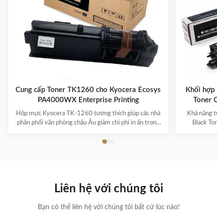
MX 235 AT Các
máy
hộp mực cho
photocopy
máy
Toner Ink
photocopy
EXV40 Cho
tương thích
máy in IR
AR5623d
1033 /
IR1131F
Cung cấp Toner TK1260 cho Kyocera Ecosys
Khối hợp
PA4000WX Enterprise Printing
Toner 
Hộp mực Kyocera TK-1260 tương thích giúp các nhà
Khả năng 
phân phối văn phòng châu Âu giảm chi phí in ấn trong
Black To
khi duy trì nguồn cung ổn định như thế nào Nhu cầu
MZ6001i &
ngày càng tăng về Hộp mực Kyocera TK-1260 tương
cậy cho cá
thích ở Châu Âu Trên khắp châu Âu, các doanh nghiệp
Khớp với 
tiếp tục tập trung vào việc nâng cao hiệu quả ...
thiết kế cho
Liên hệ với chúng tôi
Bạn có thể liên hệ với chúng tôi bất cứ lúc nào!