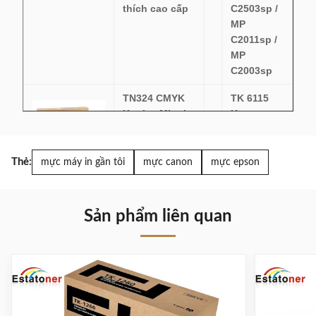
thích cao cấp
C2503sp /
MP
C2011sp /
MP
C2003sp
TN324 CMYK
TK 6115
Konica Minolta
Kyocera
Toner tương
Toner
thích với
Cartridge
Bizhub C308
Đen cho
Thẻ:
mực máy in gần tôi
mực canon
mực epson
gốc
TASKalfa
2520i /
2510i
Sản phẩm liên quan
M4125idn /
4132idn
15,000
trang
AR5618 Sharp
Canon