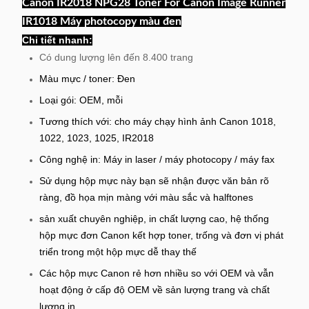
Canon IR2018 NPG28 Toner For Canon Image Runner
IR1018 Máy photocopy màu đen
Chi tiết nhanh:
Có dung lượng lên đến 8.400 trang
Màu mực / toner: Đen
Loại gói: OEM, mỗi
Tương thích với: cho máy chạy hình ảnh Canon 1018,
1022, 1023, 1025, IR2018
Công nghệ in: Máy in laser / máy photocopy / máy fax
Sử dụng hộp mực này bạn sẽ nhận được văn bản rõ
ràng, đồ họa mịn màng với màu sắc và halftones
sản xuất chuyên nghiệp, in chất lượng cao, hệ thống
hộp mực đơn Canon kết hợp toner, trống và đơn vị phát
triển trong một hộp mực dễ thay thế
Các hộp mực Canon rẻ hơn nhiều so với OEM và vẫn
hoạt động ở cấp độ OEM về sản lượng trang và chất
lượng in