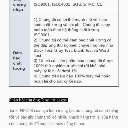
chứng
ISO9001, ISO14001, SGS, STMC, CE
nhận
1) Chúng tôi có lợi thế mạnh mẽ về kiểm
soát chất lượng và chi phí. Chúng tôi chạy
hoàn toàn theo hệ thống chất lượng
ISO9001.
2) Chúng tôi có thể đảm bảo chất lượng có
thể đáp ứng thử nghiệm chuyên nghiệp như
Black Test, Gray Test, Blank Test và Word
Đảm
Test.
bảo
3) Tất cả các sản phẩm của chúng tôi được
chất
100% thử nghiệm trước khi rời khỏi nhà
lượng
máy; tỷ lệ bị lỗi dưới 1%.
4) Chúng tôi đảm bảo 100% thay thế hoặc
hoàn lại cho bất kỳ lỗi nào.
Phản hồi của ông Tanzil từ Lagos:
Toner NPG28 của bạn luôn mang lại cho chúng tôi danh tiếng
tốt và bây giờ chúng tôi có nhiều khách hàng trở lại cửa hàng
của chúng tôi để mua các máy nắng Canon.