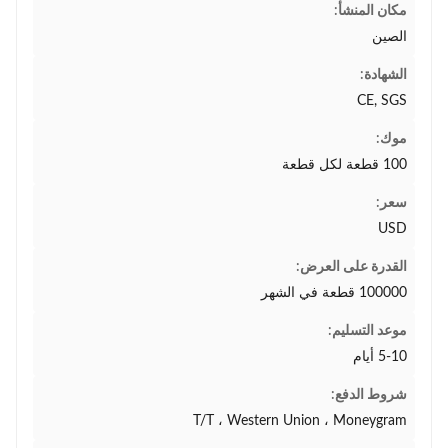
مكان المنشأ:
الصين
الشهادة:
CE, SGS
موك:
100 قطعة لكل قطعة
سعر:
USD
القدرة على العرض:
100000 قطعة في الشهر
موعد التسليم:
5-10 أيام
شروط الدفع:
T/T ، Western Union ، Moneygram