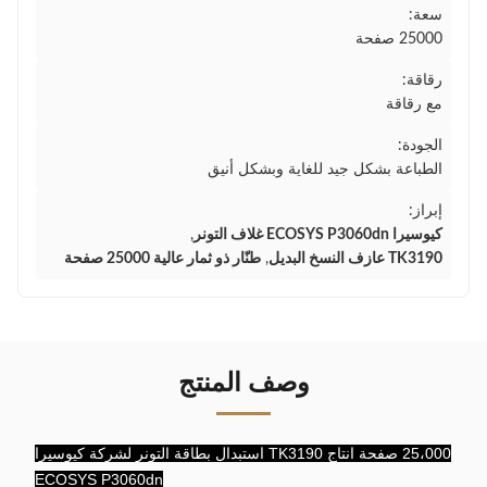
سعة:
25000 صفحة
رقاقة:
مع رقاقة
الجودة:
الطباعة بشكل جيد للغاية وبشكل أنيق
إبراز:
كيوسيرا ECOSYS P3060dn غلاف التونر
,
TK3190 عازف النسخ البديل
,
طنّار ذو ثمار عالية 25000 صفحة
وصف المنتج
25،000 صفحة انتاج TK3190 استبدال بطاقة التونر لشركة كيوسيرا
ECOSYS P3060dn