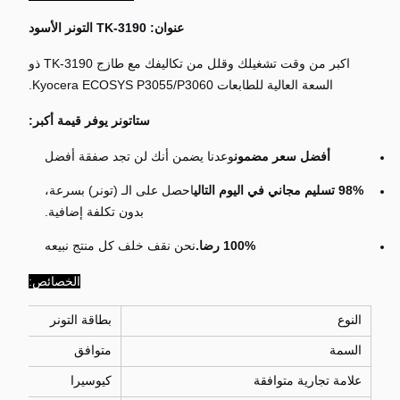
عنوان: TK-3190 التونر الأسود
اكبر من وقت تشغيلك وقلل من تكاليفك مع طازج TK-3190 ذو
السعة العالية للطابعات Kyocera ECOSYS P3055/P3060.
ستاتونر يوفر قيمة أكبر:
أفضل سعر مضمون
وعدنا يضمن أنك لن تجد صفقة أفضل
98% تسليم مجاني في اليوم التالي
احصل على الـ (تونر) بسرعة،
بدون تكلفة إضافية.
100% رضا.
نحن نقف خلف كل منتج نبيعه
الخصائص:
النوع
بطاقة التونر
السمة
متوافق
علامة تجارية متوافقة
كيوسيرا