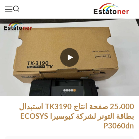
25،000 صفحة انتاج TK3190 استبدال
بطاقة التونر لشركة كيوسيرا ECOSYS
P3060dn