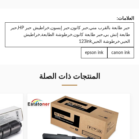
العلامات:
حبر طابعة بالقرب مني,حبر كانون,حبر إبسون,خراطيش حبر HP,حبر
طابعة إتش بي,حبر طابعة كانون,خرطوشة الطابعة,خراطيش
الحبر,خرطوشة الحبر,123ink
epson ink
canon ink
المنتجات ذات الصلة