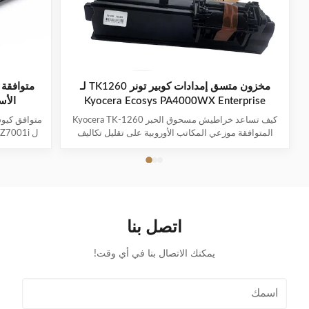
مخزون متسق إمدادات كوبير تونر TK1260 لـ
Kyocera Ecosys PA4000WX Enterprise
Printing
كيف تساعد خراطيش مسحوق الحبر Kyocera TK-1260
المتوافقة موزعي المكاتب الأوروبية على تقليل تكاليف
الطباعة مع الحفاظ على إمدادات مستقرة الطلب المتزايد
على خراطيش مسحوق الحبر Kyocera TK-1260
الشركات في
المتوافقة في أوروبا في جميع أنحاء أوروبا، تواصل
التكاليف 
الشركات التركيز على تحسين الكفاءة التشغيلية مع إدارة
بتقييم الم
تكاليف المشت...
اتصل بنا
يمكنك الاتصال بنا في أي وقت!