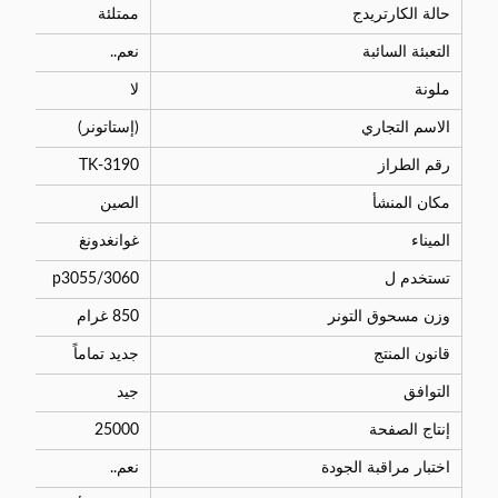
حالة الكارتريدج
ممتلئة
التعبئة السائبة
نعم..
ملونة
لا
الاسم التجاري
(إستاتونر)
رقم الطراز
TK-3190
مكان المنشأ
الصين
الميناء
غوانغدونغ
تستخدم ل
p3055/3060
وزن مسحوق التونر
850 غرام
قانون المنتج
جديد تماماً
التوافق
جيد
إنتاج الصفحة
25000
اختبار مراقبة الجودة
نعم..