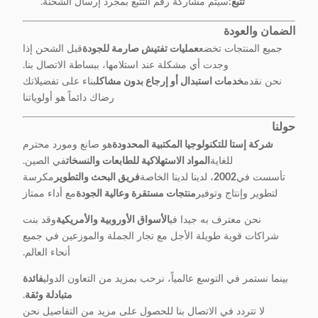
تتبع:
سيتم مشاركة رقم التتبع بمجرد إرسال الشحنة.
الضمان والعودة
جميع المنتجات تخضع
عمليات تفتيش صارمة للجودة
قبل الشحن إذا
وجدت أي مشكلة عند استلامها، ببساطة الاتصال بنا.
نحن نقدم
خدمات استبدال أو إرجاع بدون مشاكل
بناء على تفضيلاتك
رضاك دائماً هو أولوياتنا
حولنا
شركة إستا للتكنولوجيا المكتبية المحدودة
هو صانع ومورد محترم
للغاية
المواد الاستهلاكية للطابعات والنسخات
في الصين.
تأسست في
2002
، لدينا لدينا الخاصة
فريق البحث والتطوير
مكرسة
لتطوير وإنتاج وتوفير
منتجات مستقرة وعالية الجودة
مع أداء ممتاز
نحن معترف به جيدا في
الأسواق الأوروبية والأمريكية
وقد بنت
شراكات قوية طويلة الأجل مع تجار الجملة والموزعين في جميع
أنحاء العالم.
بينما نستمر في التوسع عالمياً، نرحب بمزيد من التعاون الدولي
فائدة
متبادلة وثقة
.
لا تتردد في الاتصال بنا للحصول على مزيد من التفاصيل نحن