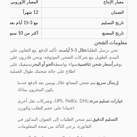
معيار الإنتاج
المعيار الأوروبي للجودة
الضمان
12 شهراً
تاريخ التسليم
مع 3-15 أيام بعد تلقي الدفع
تاريخ المصنع
أكثر من 10 سنوات
معلومات الشحن
نحن نرسل الطلبات
خلال 3-5 أيام
بعد تأكيد الدفع. مع التعاون على
المدى الطويل مع شركات الشحن الموثوقة، ونحن قادرون على
توفير
أسعار شحن تنافسية
سواء بواسطة
الجو أو البحر
سنبقيك على
اطلاع على حالة شحنتك طوال العملية
إرسال سريع:
يتم شحن البضائع خلال يومين بعد الدفع عندما
يكون المخزون متاحًا.
خيارات تسليم مرنة:
UPS، FedEx، DHL، وشركات نقل أخرى
اعتمادا على حجم الطلب والوزن.
التسليم الدقيق:
يتم شحن الطلبات إلى العنوان المذكور في
الفاتورة. يرجى التأكد من صحة المعلومات.