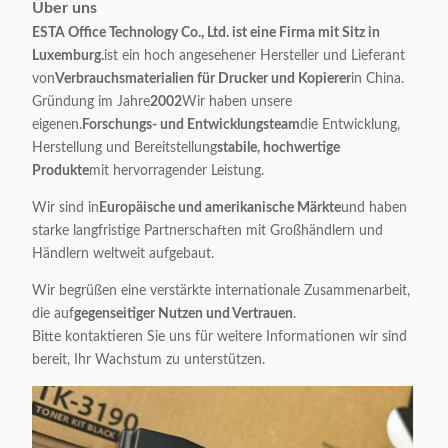
Über uns
ESTA Office Technology Co., Ltd. ist eine Firma mit Sitz in
Luxemburg.
ist ein hoch angesehener Hersteller und Lieferant
von
Verbrauchsmaterialien für Drucker und Kopierer
in China.
Gründung im Jahre
2002
Wir haben unsere
eigenen.
Forschungs- und Entwicklungsteam
die Entwicklung,
Herstellung und Bereitstellung
stabile, hochwertige
Produkte
mit hervorragender Leistung.
Wir sind in
Europäische und amerikanische Märkte
und haben
starke langfristige Partnerschaften mit Großhändlern und
Händlern weltweit aufgebaut.
Wir begrüßen eine verstärkte internationale Zusammenarbeit,
die auf
gegenseitiger Nutzen und Vertrauen
.
Bitte kontaktieren Sie uns für weitere Informationen wir sind
bereit, Ihr Wachstum zu unterstützen.