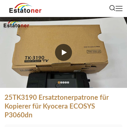
25TK3190 Ersatztonerpatrone für
Kopierer für Kyocera ECOSYS
P3060dn