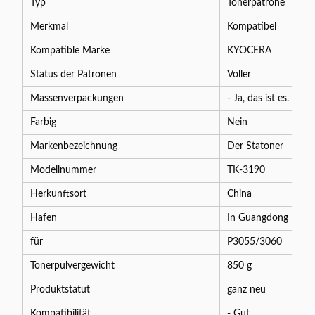
Typ
Tonerpatrone
Merkmal
Kompatibel
Kompatible Marke
KYOCERA
Status der Patronen
Voller
Massenverpackungen
- Ja, das ist es.
Farbig
Nein
Markenbezeichnung
Der Statoner
Modellnummer
TK-3190
Herkunftsort
China
Hafen
In Guangdong
für
P3055/3060
Tonerpulvergewicht
850 g
Produktstatut
ganz neu
Kompatibilität
- Gut.