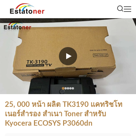
25, 000 หน้า ผลิต TK3190 แคทริชโท
เนอร์สํารอง สําเนา Toner สําหรับ
Kyocera ECOSYS P3060dn