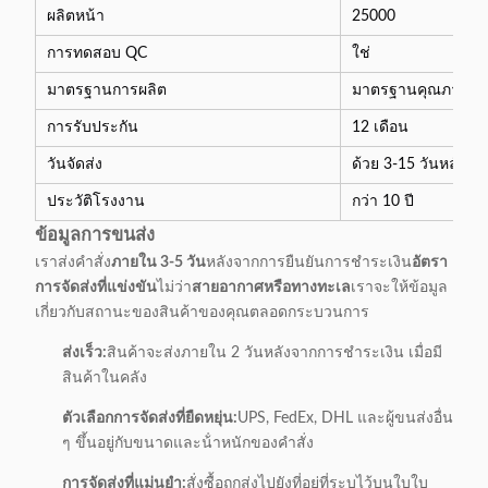
ผลิตหน้า
25000
การทดสอบ QC
ใช่
มาตรฐานการผลิต
มาตรฐานคุณภาพสูง
การรับประกัน
12 เดือน
วันจัดส่ง
ด้วย 3-15 วันหลังจา
ประวัติโรงงาน
กว่า 10 ปี
ข้อมูลการขนส่ง
เราส่งคําสั่ง
ภายใน 3-5 วัน
หลังจากการยืนยันการชําระเงิน
อัตรา
การจัดส่งที่แข่งขัน
ไม่ว่า
สายอากาศหรือทางทะเล
เราจะให้ข้อมูล
เกี่ยวกับสถานะของสินค้าของคุณตลอดกระบวนการ
ส่งเร็ว:
สินค้าจะส่งภายใน 2 วันหลังจากการชําระเงิน เมื่อมี
สินค้าในคลัง
ตัวเลือกการจัดส่งที่ยืดหยุ่น:
UPS, FedEx, DHL และผู้ขนส่งอื่น
ๆ ขึ้นอยู่กับขนาดและน้ําหนักของคําสั่ง
การจัดส่งที่แม่นยํา:
สั่งซื้อถูกส่งไปยังที่อยู่ที่ระบุไว้บนใบใบ