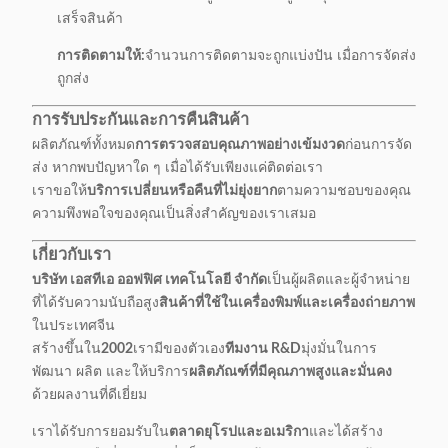
เสร็จสินค้า
การติดตามให้:
จํานวนการติดตามจะถูกแบ่งปัน เมื่อการจัดส่ง
ถูกส่ง
การรับประกันและการคืนสินค้า
ผลิตภัณฑ์ทั้งหมด
การตรวจสอบคุณภาพอย่างเข้มงวด
ก่อนการจัด
ส่ง หากพบปัญหาใด ๆ เมื่อได้รับเพียงแค่ติดต่อเรา
เราขอให้
บริการเปลี่ยนหรือคืนที่ไม่ยุ่งยาก
ตามความชอบของคุณ
ความพึงพอใจของคุณเป็นสิ่งสําคัญของเราเสมอ
เกี่ยวกับเรา
บริษัท เอสทีเอ ออฟฟิศ เทคโนโลยี จํากัด
เป็นผู้ผลิตและผู้จําหน่าย
ที่ได้รับความนับถือสูง
สินค้าที่ใช้ในเครื่องพิมพ์และเครื่องถ่ายภาพ
ในประเทศจีน
สร้างขึ้นใน
2002
เรามีของตัวเอง
ทีมงาน R&D
มุ่งมั่นในการ
พัฒนา ผลิต และให้บริการ
ผลิตภัณฑ์ที่มีคุณภาพสูงและมั่นคง
ด้วยผลงานที่ดีเยี่ยม
เราได้รับการยอมรับใน
ตลาดยุโรปและอเมริกา
และได้สร้าง