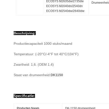
ECOSYS M2635dw/2735dw
Drumeenhei
ECOSYS M2040dn/2540dn
ECOSYS M2540dw/2640idw
Beschrijving:
Productiecapaciteit 1000 stuks/maand
Temperatuur: (-20°C/-4°F tot 40°C/104°F)
Zwartheid: 1,6. (OEM 1.4)
Staat van drumeenheid:
DK1150
Specificatie:
Producten Naam
DK-1150 drumeenheid