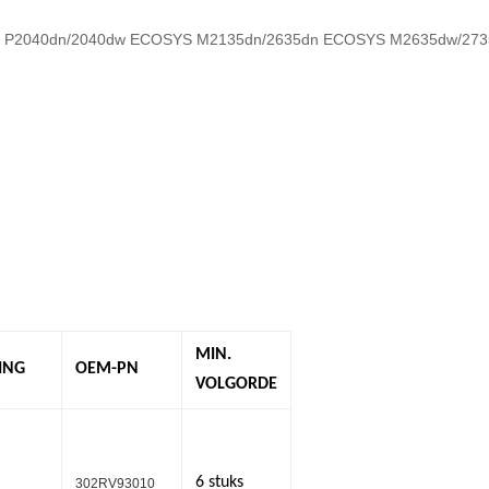
 P2040dn/2040dw ECOSYS M2135dn/2635dn ECOSYS M2635dw/27
MIN.
ING
OEM-PN
VOLGORDE
6 stuks
302RV93010