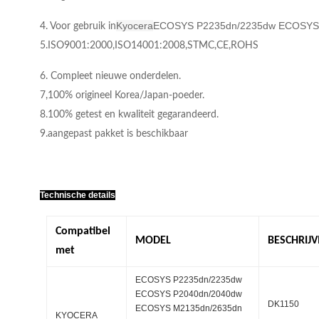
Kyocera
ECOSYS P2235dn/2235dw ECOSYS
4. Voor gebruik in
5.ISO9001:2000,ISO14001:2008,STMC,CE,ROHS
6. Compleet nieuwe onderdelen.
7,100% origineel Korea/Japan-poeder.
8.100% getest en kwaliteit gegarandeerd.
9.aangepast pakket is beschikbaar
Technische details
Compatibel
MODEL
BESCHRIJV
met
ECOSYS P2235dn/2235dw
ECOSYS P2040dn/2040dw
DK1150
ECOSYS M2135dn/2635dn
KYOCERA