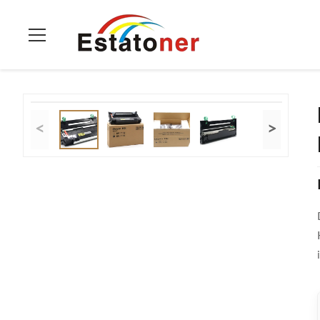
Thuis
>
Producten
>
Fotogeleider -eenheid
>
DK1150 Kyocera 
<
>