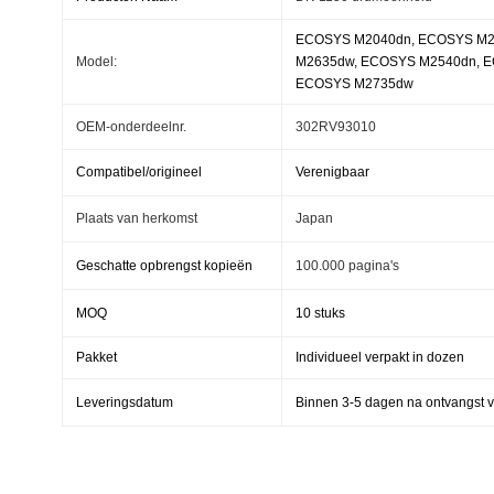
ECOSYS M2040dn, ECOSYS M2
Model:
M2635dw, ECOSYS M2540dn, E
ECOSYS M2735dw
OEM-onderdeelnr.
302RV93010
Compatibel/origineel
Verenigbaar
Plaats van herkomst
Japan
Geschatte opbrengst kopieën
100.000 pagina's
MOQ
10 stuks
Pakket
Individueel verpakt in dozen
Leveringsdatum
Binnen 3-5 dagen na ontvangst v