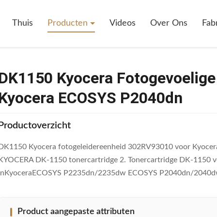
Fotogevoelige Eenheid 302RV93010 Voor Kyocera ECOSYS P2040dn
Thuis
Producten
Videos
Over Ons
Fab
DK1150 Kyocera Fotogevoelige
Kyocera ECOSYS P2040dn
Productoverzicht
DK1150 Kyocera fotogeleidereenheid 302RV93010 voor Kyocera
KYOCERA DK-1150 tonercartridge 2. Tonercartridge DK-1150 voo
inKyoceraECOSYS P2235dn/2235dw ECOSYS P2040dn/2040d
Product aangepaste attributen