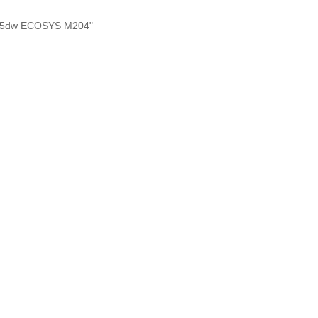
35dw ECOSYS M204"