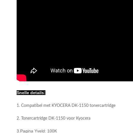
Snelle details:
1. Compatibel met KYOCERA DK-1150 tonercartridge
2. Tonercartridge DK-1150 voor Kyocera
3.Pagina Y
veld: 100K