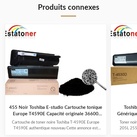
Produits connexes
455 Noir Toshiba E-studio Cartouche tonique
Toshi
Europe T4590E Capacité originale 36600
Génériqu
pages
Cartouche de toner noire Toshiba T-4590E Europe
Toner noi
T4590E authentique nouveau Cette annonce est
205L 255
destinée à : 1 cartouche de toner noire Toshiba
produit Nu