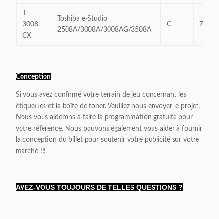
T-
Toshiba e-Studio
3008-
C
700g
2508A/3008A/3008AG/3508A
CX
T-
3008-
/3508AG/4508/4508AG/5008A
E
700g
Conception
EX
Si vous avez confirmé votre terrain de jeu concernant les
T-
étiquettes et la boîte de toner. Veuillez nous envoyer le projet.
3008-
J.
700g
Nous vous aiderons à faire la programmation gratuite pour
JX
votre référence. Nous pouvons également vous aider à fournir
T-
la conception du billet pour soutenir votre publicité sur votre
3008-
U
700g
marché !!!
UX
T-
AVEZ-VOUS TOUJOURS DE TELLES QUESTIONS ?
3008-
P.
700g
PX