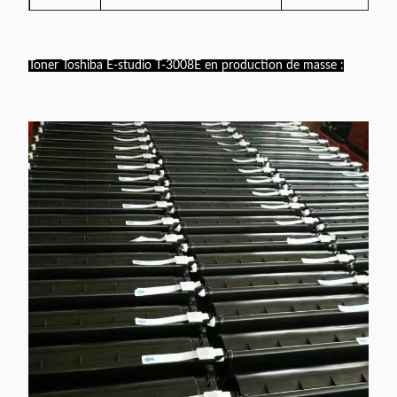
e-STUDIO 350, e-STUDIO
450,
Noir-
T-3520D
Toner Toshiba E-studio T-3008E en production de masse :
e-STUDIO 352, e-STUDIO
675gramme
452
Noir-
T4590D
Toner E-studio 256 257
700gramme
e-STUDIO 255, e-STUDIO
T-
305,
Noir-
4530D/E
e-STUDIO 355, e-STUDIO
700gramme
455
e-STUDIO 257 / 307 / 357 /
Noir-
T-5070E
457 / 507
675gramme
Noir-
T-6000E
E-studio 600 / 720 / 850
1320gram