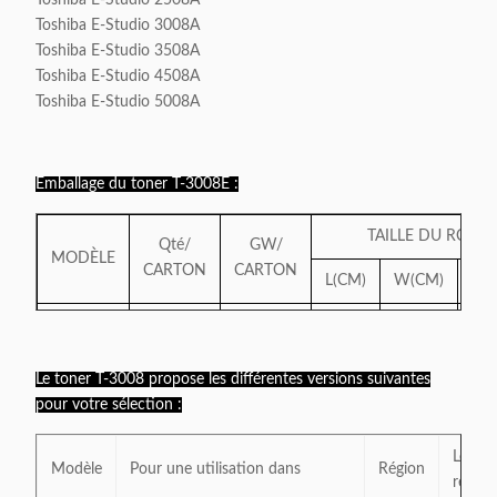
Toshiba E-Studio 2508A
Toshiba E-Studio 3008A
Toshiba E-Studio 3508A
Toshiba E-Studio 4508A
Toshiba E-Studio 5008A
Emballage du toner T-3008E :
TAILLE DU RCT
Qté/
GW/
MODÈLE
CARTON
CARTON
L(CM)
W(CM)
H(
T-3008
12
15h50
52
48
3
Le toner T-3008 propose les différentes versions suivantes
pour votre sélection :
Les
Modèle
Pour une utilisation dans
Région
rende