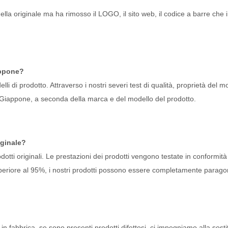
a originale ma ha rimosso il LOGO, il sito web, il codice a barre che im
appone?
i di prodotto. Attraverso i nostri severi test di qualità, proprietà del m
l Giappone, a seconda della marca e del modello del prodotto.
iginale?
dotti originali. Le prestazioni dei prodotti vengono testate in conformità 
superiore al 95%, i nostri prodotti possono essere completamente paragonab
in fabbrica, se sono presenti prodotti difettosi, ci impegniamo alla sostit