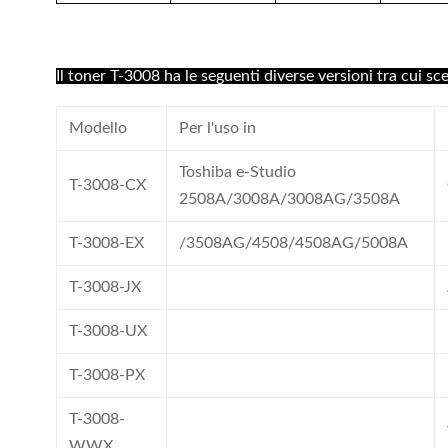
Il toner T-3008 ha le seguenti diverse versioni tra cui sce
Modello
Per l'uso in
Toshiba e-Studio
T-3008-CX
2508A/3008A/3008AG/3508A
T-3008-EX
/3508AG/4508/4508AG/5008A
T-3008-JX
T-3008-UX
T-3008-PX
T-3008-
WWX