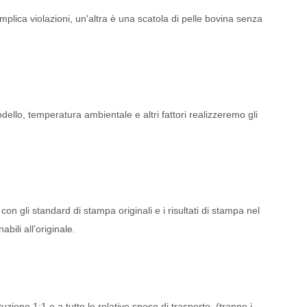
plica violazioni, un'altra è una scatola di pelle bovina senza
odello, temperatura ambientale e altri fattori realizzeremo gli
con gli standard di stampa originali e i risultati di stampa nel
ili all'originale.
uzione 1:1 e a tutte le relative spese di trasporto. (tranne i