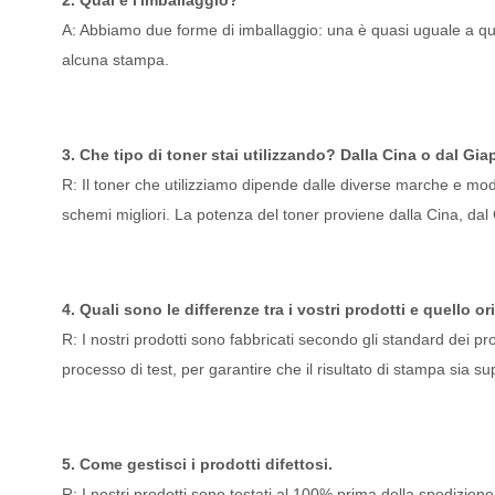
2. Qual è l'imballaggio?
A: Abbiamo due forme di imballaggio: una è quasi uguale a quell
alcuna stampa.
3. Che tipo di toner stai utilizzando? Dalla Cina o dal Gi
R: Il toner che utilizziamo dipende dalle diverse marche e modell
schemi migliori. La potenza del toner proviene dalla Cina, da
4. Quali sono le differenze tra i vostri prodotti e quello or
R: I nostri prodotti sono fabbricati secondo gli standard dei pro
processo di test, per garantire che il risultato di stampa sia 
5. Come gestisci i prodotti difettosi.
R: I nostri prodotti sono testati al 100% prima della spedizione 