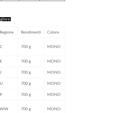
gliere:
Regione
Rendimenti
Colore
C
700 g
MONO
E
700 g
MONO
J
700 g
MONO
U
700 g
MONO
P
700 g
MONO
WW
700 g
MONO