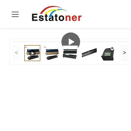
Casa.
>
prodotti
>
Toshiba E-Studio Toner
>
T-3008E Toner Tos
<
>