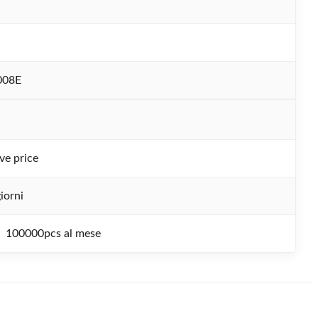
008E
ve price
iorni
100000pcs al mese