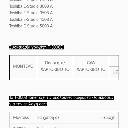
Toshiba E-Studio 2508 A
Toshiba E-Studio 3008 A
Toshiba E-Studio 3508 A
Toshiba E-Studio 4508 A
Toshiba E-Studio 5008 A
Συσκευασία γραφίτη T-3008E:
Μ
Ποσότητα/
GW/
ΜΟΝΤΕΛΟ
ΧΑΡΤΟΚΙΒΩΤΙΟ
ΧΑΡΤΟΚΙΒΩΤΙΟ
L(CM)
Τ-3008
12
15.50
52
Το T-3008 Toner έχει τις ακόλουθες διαφορετικές εκδόσεις
για την επιλογή σας:
Μοντέλο
Για χρήση σε
Περιοχή
Απ