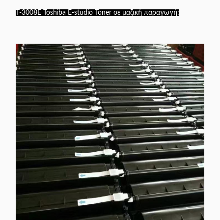
Μαύρο -
E-studio 2008/ 3008/ 2508A
T-3008E Toshiba E-studio Toner σε μαζική παραγωγή:
T-3008e
675
/3508/4508/ 5008A
γραμμάρια
e-STUDIO 350, e-STUDIO
Μαύρο -
450,
T-3520D
675
e-STUDIO 352, e-STUDIO
γραμμάρια
452
Μαύρο -
T4590D
Toner E-studio 256 257
700
γραμμάρια
e-STUDIO 255, e-STUDIO
Μαύρο -
T-
305,
700
4530D/E
e-STUDIO 355, e-STUDIO
γραμμάρια
455
Μαύρο -
e-STUDIO 257 / 307 / 357 /
T-5070E
675
457 / 507