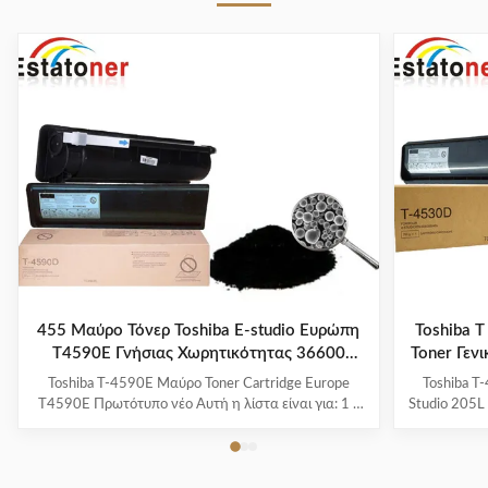
455 Μαύρο Τόνερ Toshiba E-studio Ευρώπη
Toshiba 
T4590E Γνήσιας Χωρητικότητας 36600
Toner Γενι
σελίδων
Toshiba T-4590E Μαύρο Toner Cartridge Europe
Toshiba T
T4590E Πρωτότυπο νέο Αυτή η λίστα είναι για: 1 x
Studio 205
Toshiba T4590E Black Toner CartridgeΔείτε τις άλλες
του προϊ
αναφορές μας για την Toshiba T4590E Black
T4530E, T
Κατάσταση του προϊόντος: Αυτό το προϊόν είναι
Χρώμα: Μαύ
συμβατό και αχρησιμοποίητο.Αυτό το προϊόν
σελίδες @ 5