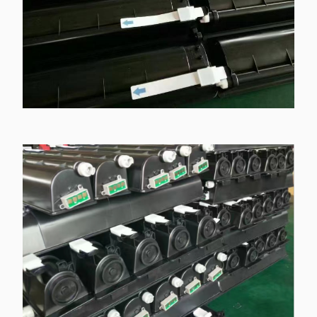
γραμμάρια
Μαύρο -
T-6000E
E-studio 600 / 720 / 850
1320
γραμμάρια