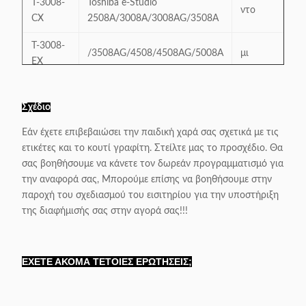
T-3008-
Toshiba e-Studio
ντο
70
CX
2508A/3008A/3008AG/3508A
Τ-3008-
/3508AG/4508/4508AG/5008A
μι
70
ΕΧ
T-3008-
J
70
JX
Σχέδιο
T-3008-
Εάν έχετε επιβεβαιώσει την παιδική χαρά σας σχετικά με τις
U
70
UX
ετικέτες και το κουτί γραφίτη. Στείλτε μας το προσχέδιο. Θα
σας βοηθήσουμε να κάνετε τον δωρεάν προγραμματισμό για
T-3008-
την αναφορά σας, Μπορούμε επίσης να βοηθήσουμε στην
Π
70
PX
παροχή του σχεδιασμού του εισιτηρίου για την υποστήριξη
της διαφήμισής σας στην αγορά σας!!!
T-3008-
WW
70
WWX
ΕΧΕΤΕ ΑΚΟΜΑ ΤΕΤΟΙΕΣ ΕΡΩΤΗΣΕΙΣ;