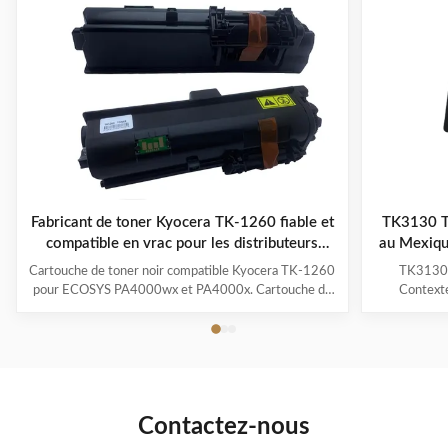
Fabricant de toner Kyocera TK-1260 fiable et
TK3130 T
compatible en vrac pour les distributeurs
au Mexiqu
mondiaux
Cartouche de toner noir compatible Kyocera TK-1260
TK3130 
pour ECOSYS PA4000wx et PA4000x. Cartouche de
Contexte
toner fiable et compatible Kyocera TK-1260 pour
solutions d
l'impression professionnelle de bureau La recherche
dernières an
d'un fournisseur fiable de cartouches de toner est de
publiques 
plus en plus importante pour les distributeurs ...
croissante p
Contactez-nous