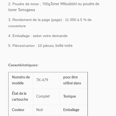
2. Poudre de toner ; 700g
Toner Mitsubishi ou poudre de
toner Tomogawa
3. Rendement de la page (page) : 11 000 à 5 % de
couverture
4. Emballage : selon votre demande
5. Pièces/carton : 10 pièces
, boîte noire
Caractéristiques:
Numéro de
pour être
Kyocera FS-
TK-479
modèle
utilisé dans
6025MFP/60
État de la
Complet
Tonique
Toner Mitsubi
cartouche
Couleur
Noir
Emballage
Boîte neutre