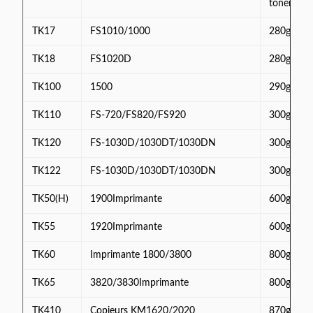
toner
TK17
FS1010/1000
280g
TK18
FS1020D
280g
TK100
1500
290g
TK110
FS-720/FS820/FS920
300g
TK120
FS-1030D/1030DT/1030DN
300g
TK122
FS-1030D/1030DT/1030DN
300g
TK50(H)
1900Imprimante
600g
TK55
1920Imprimante
600g
TK60
Imprimante 1800/3800
800g
TK65
3820/3830Imprimante
800g
TK410
Copieurs KM1620/2020
870g