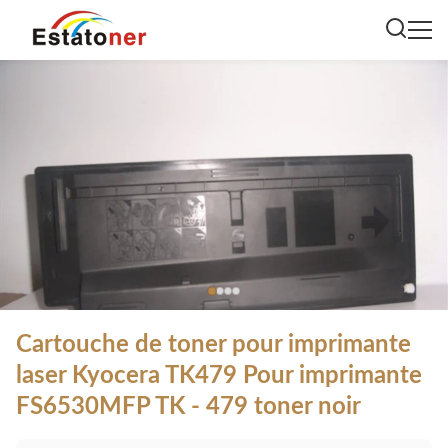
Cartouche de toner pour imprimante
laser Kyocera TK479 Pour imprimante
FS6530MFP TK - 479 toner noir