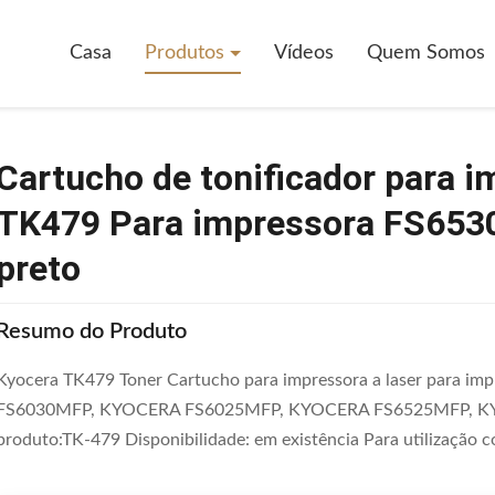
Tonificador Para Impressora A Laser Kyocera TK479 Para Impressora FS
Casa
Produtos
Vídeos
Quem Somos
Cartucho de tonificador para i
TK479 Para impressora FS6530
preto
Resumo do Produto
Kyocera TK479 Toner Cartucho para impressora a laser para i
FS6030MFP, KYOCERA FS6025MFP, KYOCERA FS6525MFP, KYOC
produto:TK-479 Disponibilidade: em existência Para utilização 