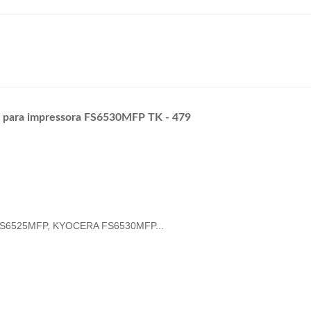
r para impressora FS6530MFP TK - 479
6525MFP, KYOCERA FS6530MFP...