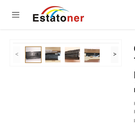
Início
>
produtos
>
Impressora Toner Cartridge
>
Cartucho De 
<
>