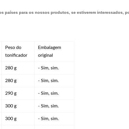
 países para os nossos produtos, se estiverem interessados, po
Peso do
Embalagem
tonificador
original
280 g
- Sim, sim.
280 g
- Sim, sim.
290 g
- Sim, sim.
300 g
- Sim, sim.
300 g
- Sim, sim.