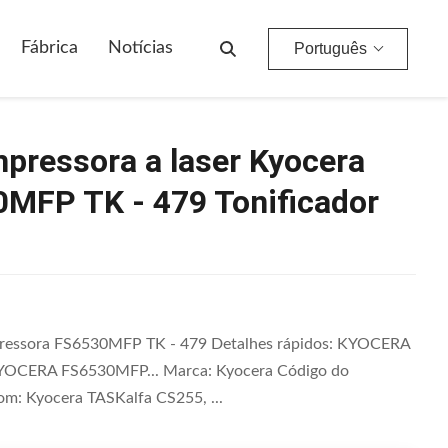
6530MFP TK - 479 Tonificador Preto
Fábrica
Notícias
Português
mpressora a laser Kyocera
MFP TK - 479 Tonificador
mpressora FS6530MFP TK - 479 Detalhes rápidos: KYOCERA
ERA FS6530MFP... Marca: Kyocera Código do
com: Kyocera TASKalfa CS255, ...