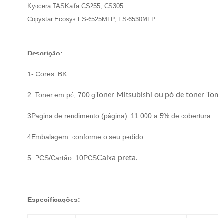
Kyocera TASKalfa CS255, CS305
Copystar Ecosys FS-6525MFP, FS-6530MFP
Descrição:
1- Cores: BK
2. Toner em pó; 700 g
Toner Mitsubishi ou pó de toner T
3Pagina de rendimento (página): 11 000 a 5% de cobertura
4Embalagem: conforme o seu pedido.
5. PCS/Cartão: 10PCS
Caixa preta.
Especificações: