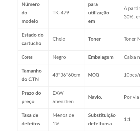
Número
para
A parti
do
TK-479
utilização
30%, e
modelo
em
Estado do
Cheio
Toner
Toner M
cartucho
Negro
Embalagem
Caixa n
Cores
Tamanho
48*36*60cm
10pcs/
MOQ
do CTN
Prazo do
EXW
Navio.
Por via
preço
Shenzhen
Taxa de
Menos de
Substituição
1:1
defeitos
1%
defeituosa