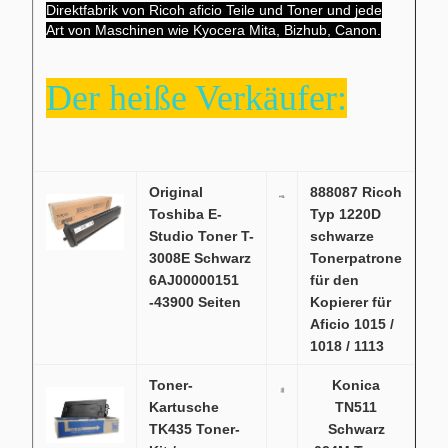
Direktfabrik von Ricoh aficio Teile und Toner und jede
Art von Maschinen wie Kyocera Mita, Bizhub, Canon.
Der heiße Verkäufer:
Original
888087 Ricoh
Toshiba E-
Typ 1220D
Studio Toner T-
schwarze
3008E Schwarz
Tonerpatrone
6AJ00000151
für den
-43900 Seiten
Kopierer für
Aficio 1015 /
1018 / 1113
Toner-
Konica
Kartusche
TN511
TK435 Toner-
Schwarz