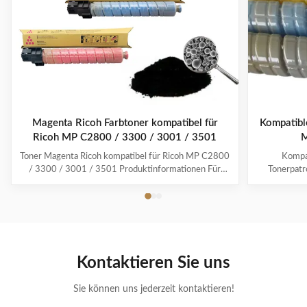
Magenta Ricoh Farbtoner kompatibel für
Kompatible
Ricoh MP C2800 / 3300 / 3001 / 3501
M
Toner Magenta Ricoh kompatibel für Ricoh MP C2800
Kompa
/ 3300 / 3001 / 3501 Produktinformationen Für
Tonerpat
beste Druckqualität und lebendigste Farben
Einzelheiten
verwenden Sie Estatoner. Durch die Verwendung von
MPC2050 B
MPC3300 Ricoh-Patronen und -Produkten erhalten
Sie mit Ihrem Drucker die bestmöglichen Ergebnisse,
Lebensdauer
eine ...
unseres
Kontaktieren Sie uns
Sie können uns jederzeit kontaktieren!