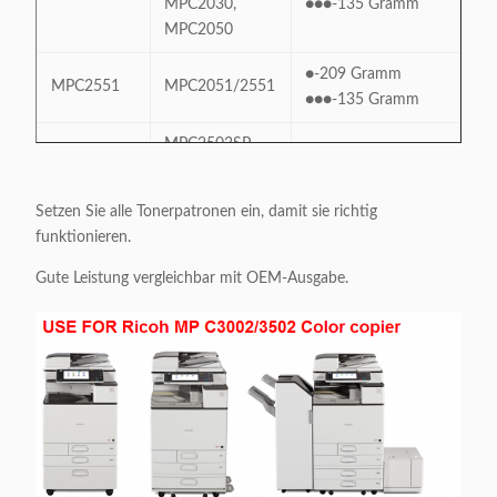
MPC2030,
●●●-135 Gramm
MPC2050
●-209 Gramm
MPC2551
MPC2051/2551
●●●-135 Gramm
MPC2503SP
●-285 Gramm
MPC2503
MPC2003SP
●●●-228 Gramm
MP C2011
Setzen Sie alle Tonerpatronen ein, damit sie richtig
funktionieren.
Aficio
MPC2000,
● 450 Gramm
MPC3000
Gute Leistung vergleichbar mit OEM-Ausgabe.
MPC2500,
●●●-360 Gramm
MPC3000
Aficio
● 450 Gramm
MPC3300
MPC2800,
●●●-360 Gramm
MPC3300
MPC
●-510 Gramm
MPC3502
3002/3502
●●●-460 Gramm