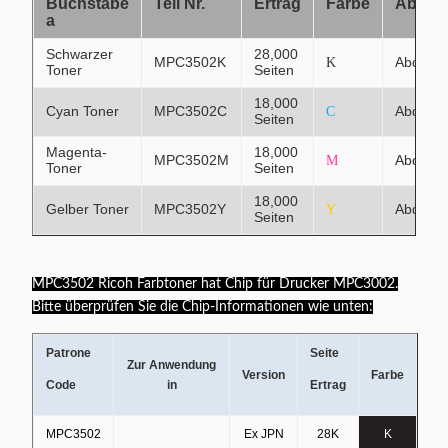
Buchstabe
Teil Nr.
Ertrag
Farbe
Abdec
a
Schwarzer
28,000
MPC3502K
Abdeck
K
Toner
Seiten
18,000
Cyan Toner
MPC3502C
Abdeck
C
Seiten
Magenta-
18,000
MPC3502M
Abdeck
M
Toner
Seiten
18,000
Gelber Toner
MPC3502Y
Abdeck
Y
Seiten
MPC3502 Ricoh Farbtoner hat Chip für Drucker MPC3002.
Bitte überprüfen Sie die Chip-Informationen wie unten:
Patrone
Seite
Zur Anwendung
Version
Farbe
Code
in
Ertrag
MPC3502
Ex JPN
28K
K