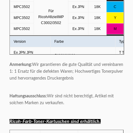
MPC3502
Ex JPN
18K
C
Für
Ricoh
Afiziell
MP
MPC3502
Ex JPN
18K
Y
C3002/3502
MPC3502
Ex JPN
18K
M
MPC3502
JPN
28K
K
Version
Farbe
Typ
Für
MPC3502
JPN
18K
C
Ex JPN
JPN
T Tonerc
C/ M/ Y/ K/ Mono
Ricoh
Afiziell
MP
Außer
DU
Cyan/Magenta/Gelb/Schwarz/Mono
MPC3502
JPN
18K
Y
C3002/3502
Japanisch
Japanisch
Trommel
Anmerkung:
Wir garantieren die gute Qualität und vereinbaren
1: 1 Ersatz für die defekten Waren; Hochwertiges Tonerpulver
MPC3502
JPN
18K
M
und hervorragendes Druckergebnis
Haftungsausschluss:
Wir sind nicht berechtigt, Artikel mit
solchen Marken zu verkaufen.
Ricoh-Farb-Toner-Kartuschen sind erhältlich.