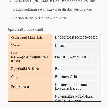
CATATAN PENGERJAH: Hasil berdasarkan volume
cetak bulanan rata-rata yang direkomendasikan,
kertas 8-1/2 "x 11", cakupan 5%.
Apa detail produk kami?
Cocok untuk Mesin Salin
MPC2030/C2530/C2050/C2550
Hitam
Warna
Hasil
(
A4
Cakupan
5% ±
halaman
BK/15000, Warna/10000
)
0,5%
Baru
Diperbaiki & Baru
Bersama Chip
Chip
Kemasan netral atau
Pengemasan
kemasan khusus
Ketumpatan, kecerahan,
dan teknis lainnya
Fitur
standar yang dekat dengan