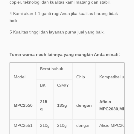
copier, teknologi dan kualitas kami matang dan stabil.
4 Kami akan 1:1 ganti rugi Anda jika kualitas barang tidak
baik
5 Kualitas tinggi dan layanan purna jual yang baik.
Toner warna ricoh lainnya yang mungkin Anda minati:
Berat bubuk
Model
Chip
Kompatibel untuk
BK
C/M/Y
215
Aficio
MPC2550
135g
dengan
g
MPC2030,MPC20
MPC2551
210g
210g
dengan
Aficio MPC2051,