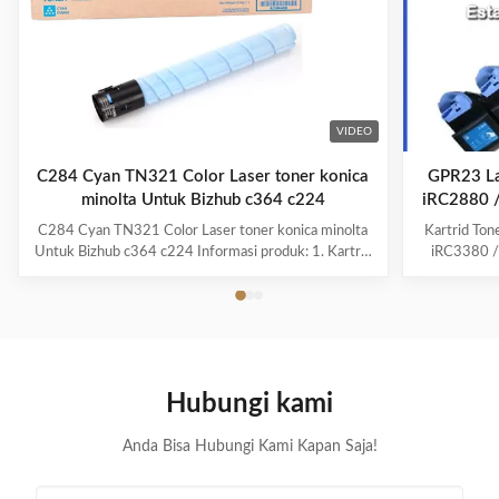
VIDEO
C284 Cyan TN321 Color Laser toner konica
GPR23 La
minolta Untuk Bizhub c364 c224
iRC2880 /
C284 Cyan TN321 Color Laser toner konica minolta
Kartrid To
Untuk Bizhub c364 c224 Informasi produk: 1. Kartrid
iRC3380 /
toner berkualitas tinggi untuk Konica Minolta; 2.
cepat: Kar
C224 printer cartridge Nomor model: bizhub C224
C284 C364 3. C224 kartrid printer Page Yield:
iRC2880/i
BK,27k CMY,25k; 4. C224 kartu printer Warna:
Toner berku
CMKY; 5. ...
Kami meng
Hubungi kami
Anda Bisa Hubungi Kami Kapan Saja!