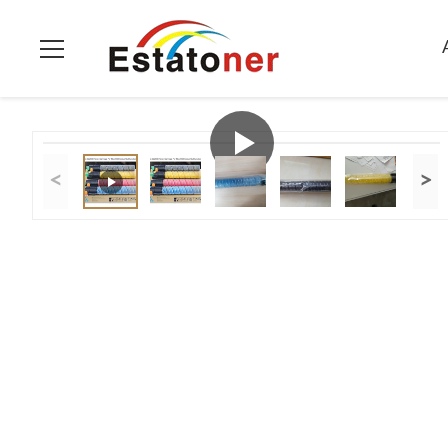
Ana Sayfa
>
Ürünler
>
Renk lazer toneri
>
Ricoh Aficio Mp2030
<
>