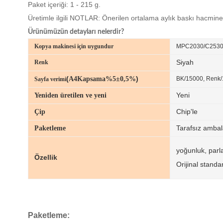
Paket içeriği: 1 - 215 g.
Üretimle ilgili NOTLAR: Önerilen ortalama aylık baskı hacmine
Ürünümüzün detayları nelerdir?
Kopya makinesi için uygundur
MPC2030/C2530
Siyah
Renk
(
)
A4
Kapsama
%5±0,5%
BK/15000, Renk
Sayfa verimi
Yeni
Yeniden üretilen ve yeni
Chip'le
Çip
Tarafsız ambal
Paketleme
yoğunluk, parla
Özellik
Orijinal standa
Paketleme: