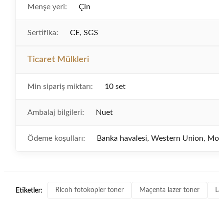
Menşe yeri:
Çin
Sertifika:
CE, SGS
Ticaret Mülkleri
Min sipariş miktarı:
10 set
Ambalaj bilgileri:
Nuet
Ödeme koşulları:
Banka havalesi, Western Union, 
Ricoh fotokopier toner
Maçenta lazer toner
L
Etiketler: