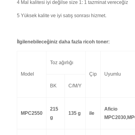
4 Mal kalitesi iyi değilse size 1: 1 tazminat vereceğiz
5 Yüksek kalite ve iyi satış sonrası hizmet.
İlgilenebileceğiniz daha fazla ricoh toner:
Toz ağırlığı
Model
Çip
Uyumlu
BK
C/M/Y
215
Aficio
MPC2550
135 g
ile
g
MPC2030,MP