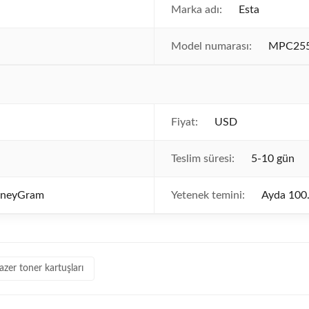
Marka adı:
Esta
Model numarası:
MPC25
Fiyat:
USD
Teslim süresi:
5-10 gün
MoneyGram
Yetenek temini:
Ayda 100
azer toner kartuşları