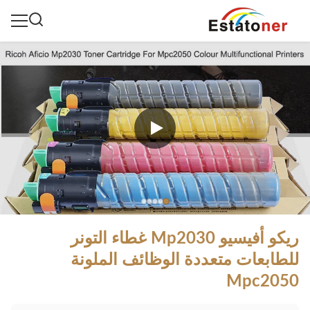
ريكو أفيسيو Mp2030 غطاء التونر
للطابعات متعددة الوظائف الملونة
Mpc2050