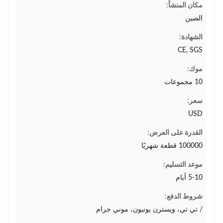
مكان المنشأ:
الصين
الشهادة:
CE, SGS
موك:
10 مجموعات
سعر:
USD
القدرة على العرض:
100000 قطعة شهريًا
موعد التسليم:
5-10 أيام
شروط الدفع:
/ تي تي، ويسترن يونيون، موني جرام