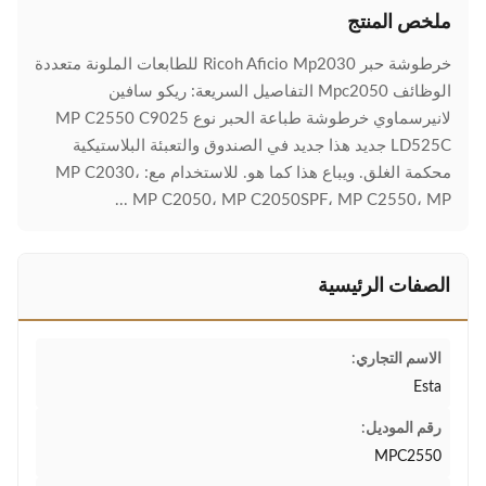
ملخص المنتج
خرطوشة حبر Ricoh Aficio Mp2030 للطابعات الملونة متعددة
الوظائف Mpc2050 التفاصيل السريعة: ريكو سافين
لانيرسماوي خرطوشة طباعة الحبر نوع MP C2550 C9025
LD525C جديد هذا جديد في الصندوق والتعبئة البلاستيكية
محكمة الغلق. ويباع هذا كما هو. للاستخدام مع: MP C2030،
MP C2050، MP C2050SPF، MP C2550، MP ...
الصفات الرئيسية
الاسم التجاري:
Esta
رقم الموديل:
MPC2550