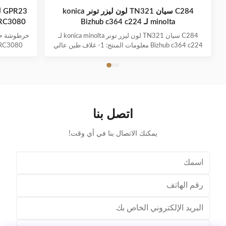
C284 سيان TN321 لون ليزر تونر konica
minolta لـ Bizhub c364 c224
iRC3080
C284 سيان TN321 لون ليزر تونر konica minolta لـ
Bizhub c364 c224 معلومات المنتج: 1- غلاف طين عالي
الجودة لـ (كونيكا مينولتا) 2. بطاقة C224 للطابعة رقم
الطراز: bizhub C224 C284 C364 ؛ 3. كرتشو طابعة
C224 الصفحة: BK،27k CMY،25k ؛ 4. بطاقة C224
للطابعة لون: CMKY 5منتجاتنا ذات جودة عالية وطول
العمر 6- إ...
اتصل بنا
يمكنك الاتصال بنا في أي وقت!