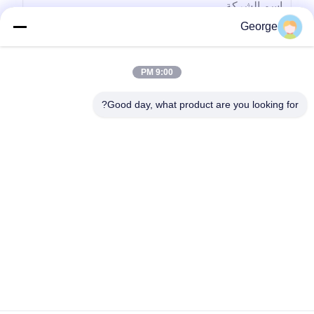
George
9:00 PM
Good day, what product are you looking for?
يرسل
00-86-159-86723295
george@estaofficetech.com
منزل
المنتجات
أشرطة فيديو
حول بنا
جولة في المعمل
أخبار