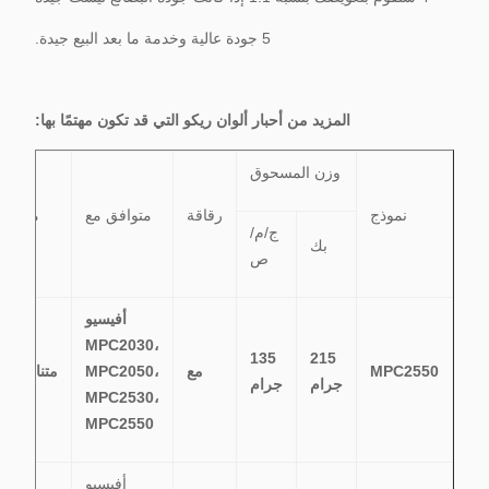
5 جودة عالية وخدمة ما بعد البيع جيدة.
المزيد من أحبار ألوان ريكو التي قد تكون مهتمًا بها:
وزن المسحوق
نموذج
رقاقة
متوافق مع
ميزة
ج/م/
بك
ص
أفيسيو
MPC2030،
135
215
MPC2550
مع
MPC2050،
متناسق
جرام
جرام
MPC2530،
MPC2550
أفيسيو