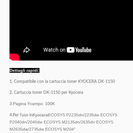
Dettagli rapidi:
1. Compatibile con la cartuccia toner KYOCERA DK-1150
2. Cartuccia toner DK-1150 per Kyocera
3.Pagina Y
campo: 100K
Kyocera
ECOSYS P2235dn/2235dw ECOSYS
4.Per l'uso in
P2040dn/2040dw ECOSYS M2135dn/2635dn ECOSYS
M2635dw/2735dw ECOSYS M204"