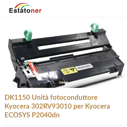
DK1150 Unità fotoconduttore
Kyocera 302RV93010 per Kyocera
ECOSYS P2040dn