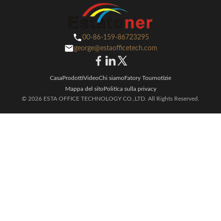
00-86-159-86723295
george@estaofficetech.com
Casa
Prodotti
Video
Chi siamo
Fatory Tour
notizie
Mappa del sito
Politica sulla privacy
© 2026 ESTA OFFICE TECHNOLOGY CO.,LTD. All Rights Reserved.