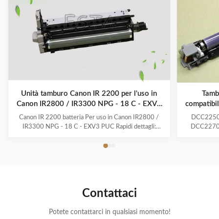
Unità tamburo Canon IR 2200 per l'uso in
Tamb
Canon IR2800 / IR3300 NPG - 18 C - EXV3
compatib
PUC
Canon IR 2200 batteria Per uso in Canon IR2800 /
DCC2250 p
IR3300 NPG - 18 C - EXV3 PUC Rapidi dettagli:
DCC2270 /
Marca: fotocopiatrici Canon Colore: nero Famiglia di
Nuovo g
stampanti: serie iR RRP: No Stampanti compatibili:
giapponese, n
utilizzo in Canon IR2800 / IR3300 Reddito/ciclo di
100% u
lavoro approssimativo: fino a 5.500 pagine al 5% ...
*Impression
Contattaci
Potete contattarci in qualsiasi momento!