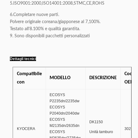
5.ISO9001:2000,ISO14001:2008,STMC,CE,ROHS
6.Completare nuove parti.
Polvere originale coreana/giapponese al 7,100%.
Testato all'8.100% e qualità garantita.
9. Sono disponibili pacchetti personalizzati
Dettagli tecnici
Compatibile
Codic
MODELLO
DESCRIZIONE
con
OEM
ECOSYS
P2235dn/2235dw
ECOSYS
P2040dn/2040dw
ECOSYS
DK1150
M2135dn/2635dn
KYOCERA
302RV9
ECOSYS
Unità tamburo