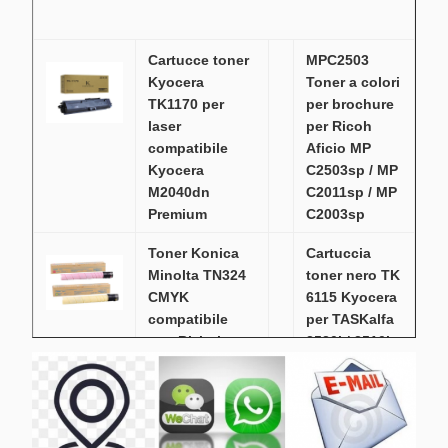
Cartucce toner
MPC2503
Kyocera
Toner a colori
TK1170 per
per brochure
laser
per Ricoh
compatibile
Aficio MP
Kyocera
C2503sp / MP
M2040dn
C2011sp / MP
Premium
C2003sp
Toner Konica
Cartuccia
Minolta TN324
toner nero TK
CMYK
6115 Kyocera
compatibile
per TASKalfa
con Bizhub
2520i / 2510i
C308 originale
M4125idn /
4132idn
15.000 pagine