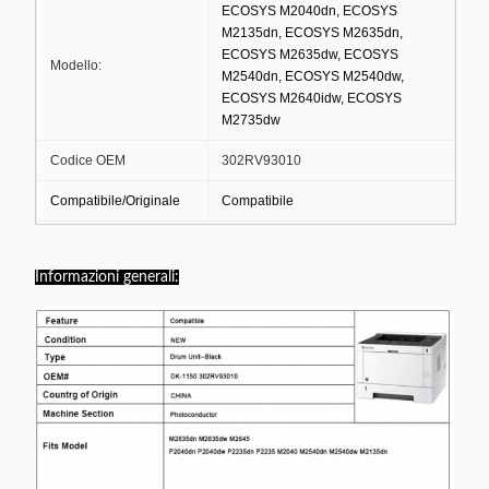
ECOSYS M2040dn, ECOSYS
M2135dn, ECOSYS M2635dn,
ECOSYS M2635dw, ECOSYS
Modello:
M2540dn, ECOSYS M2540dw,
ECOSYS M2640idw, ECOSYS
M2735dw
Codice OEM
302RV93010
Compatibile/Originale
Compatibile
Luogo d'origine
Giappone
Informazioni generali:
Copie a resa stimata
100.000 pagine
MOQ
10 pezzi
Confezionati singolarmente in
Pacchetto
cartoni
Entro 3-5 giorni dal ricevimento del
Data di consegna
pagamento