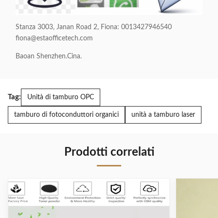
Cartucce toner
Inchiostro
per
toner per
Stanza 3003, Janan Road 2, Fiona: 0013427946540
fotocopiatrice
fotocopiatrice
fiona@estaofficetech.com
Sharp MX 235
Canon EXV40
AT AR5618
per
Baoan Shenzhen.Cina.
Copiatrice
stampante IR
AR5623d
1033 /
compatibile
IR1131F
Tag:
Unità di tamburo OPC
tamburo di fotoconduttori organici
unità a tamburo laser
Prodotti correlati