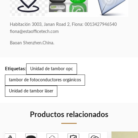
auténtico
4132idn
15.000
páginas
Habitación 3003, Janan Road 2, Fiona: 0013427946540
fiona@estaofficetech.com
AR5618 Sharp
Tinta de tóner
MX 235 AT
para
Baoan Shenzhen.China.
Cartuchos de
fotocopiadora
tóner de
Canon EXV40
copiadora
para
Compatible
impresora IR
Etiquetas:
Unidad de tambor opc
AR5623d
1033 /
Copiadora
IR1131F
tambor de fotoconductores orgánicos
Unidad de tambor láser
Productos relacionados