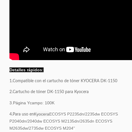
Detalles rápidos:
1.Compatible con el cartucho de tóner KYOCERA DK-1150
2.Cartucho de tóner DK-1150 para Kyocera
3.Página Y
campo: 100K
Kyocera
ECOSYS P2235dn/2235dw ECOSYS
4.Para uso en
P2040dn/2040dw ECOSYS M2135dn/2635dn ECOSYS
M2635dw/2735dw ECOSYS M204"