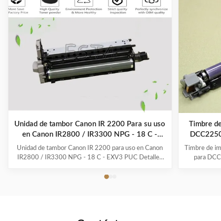
Unidad de tambor Canon IR 2200 Para su uso
Timbre de
en Canon IR2800 / IR3300 NPG - 18 C -
DCC2250
EXV3 PUC
Unidad de tambor Canon IR 2200 para uso en Canon
Timbre de i
IR2800 / IR3300 NPG - 18 C - EXV3 PUC Detalles
para DCC
rápidos: Marca: Fotocopiadoras Canon Color: Negro
rápidos *N
Familia de impresoras: Serie iR PVP: No Impresoras
cuchillas
compatibles: Uso en Canon IR2800 / IR3300
productos s
Rendimiento aproximado/ciclo de trabajo: hasta 5500
su embal
páginas ...