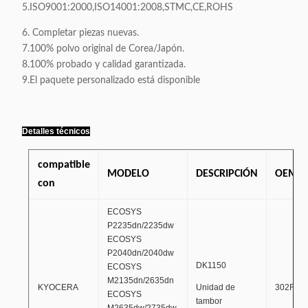
5.ISO9001:2000,ISO14001:2008,STMC,CE,ROHS
6. Completar piezas nuevas.
7.100% polvo original de Corea/Japón.
8.100% probado y calidad garantizada.
9.El paquete personalizado está disponible
Detalles técnicos
compatible
MODELO
DESCRIPCIÓN
OEM-
con
ECOSYS
P2235dn/2235dw
ECOSYS
P2040dn/2040dw
DK1150
ECOSYS
M2135dn/2635dn
KYOCERA
Unidad de
302RV9
ECOSYS
tambor