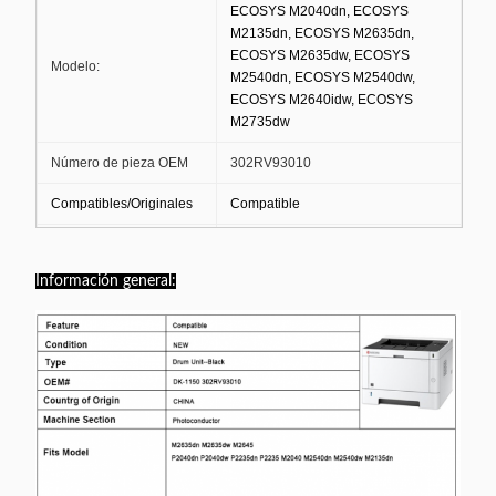
ECOSYS M2040dn, ECOSYS
M2135dn, ECOSYS M2635dn,
ECOSYS M2635dw, ECOSYS
Modelo:
M2540dn, ECOSYS M2540dw,
ECOSYS M2640idw, ECOSYS
M2735dw
Número de pieza OEM
302RV93010
Compatibles/Originales
Compatible
Lugar de origen
Japón
Información general:
Copias de rendimiento
100.000 páginas
estimado
Cantidad mínima de
10 Uds.
pedido
Empaquetado individualmente en
Paquete
cajas de cartón
Dentro de 3-5 días después de
Fecha de entrega