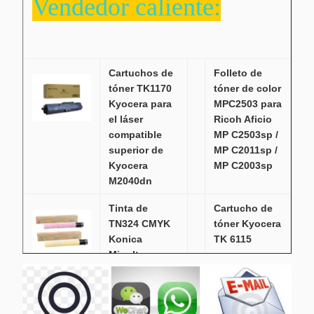
Vendedor caliente:
Cartuchos de
Folleto de
tóner TK1170
tóner de color
Kyocera para
MPC2503 para
el láser
Ricoh Aficio
compatible
MP C2503sp /
superior de
MP C2011sp /
Kyocera
MP C2003sp
M2040dn
Tinta de
Cartucho de
TN324 CMYK
tóner Kyocera
Konica
TK 6115
Minolta
negro para
compatible
TASKalfa
para Bizhub
2520i / 2510i
C308
M4125idn /