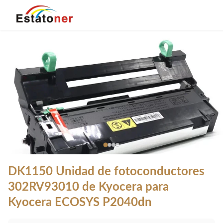
DK1150 Unidad de fotoconductores
302RV93010 de Kyocera para
Kyocera ECOSYS P2040dn