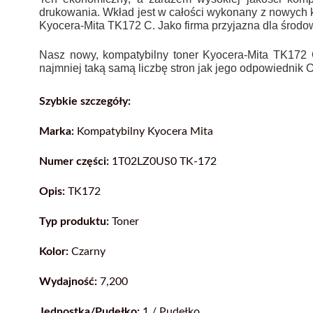
drukowania. Wkład jest w całości wykonany z nowych
Kyocera-Mita TK172 C. Jako firma przyjazna dla środow
Nasz nowy, kompatybilny toner Kyocera-Mita TK172 C
najmniej taką samą liczbę stron jak jego odpowiednik 
Szybkie szczegóły:
Marka:
Kompatybilny Kyocera Mita
Numer części:
1T02LZ0US0 TK-172
Opis:
TK172
Typ produktu:
Toner
Kolor:
Czarny
Wydajność:
7,200
Jednostka/Pudełko:
1 / Pudełko