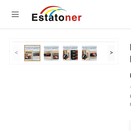
Do domu
>
produkty
>
Kaseta z tonerem do kopiarki
>
Kartri
<
>