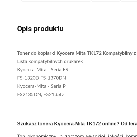
Opis produktu
Toner do kopiarki Kyocera Mita TK172 Kompatybilny 
Lista kompatybilnych drukarek
Kyocera-Mita - Seria FS
FS-1320D FS-1370DN
Kyocera-Mita - Seria P
FS2135DN, FS2135D
Szukasz tonera Kyocera-Mita TK172 online? Od tera
Ten ekonomiczny, a zarazem wysokiej jakości komp