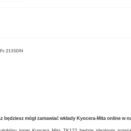
z Fs 2135DN
z będziesz mógł zamawiać wkłady Kyocera-Mita online w naj
atybilny toner Kyocera Mita TK172 będzie idealnym rozwi