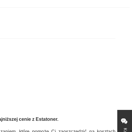
niższej cenie z Estatoner.
ązaniem, które pomoże Ci zaoszczędzić na kosztach