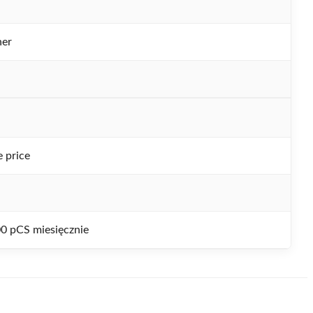
ner
e price
0 pCS miesięcznie