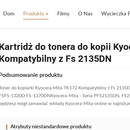
dż Do Tonera Do Kopii Kyocera Mita TK172 Kompatybilny Z Fs 2135DN
Dom
Produkty
Filmy
O Nas
Wycieczka P
Kartridż do tonera do kopii Ky
Kompatybilny z Fs 2135DN
Podsumowanie produktu
Toner do kopiarki Kyocera Mita TK172 Kompatybilny z Fs 2135D
FSFS-1320D FS-1370DNKyocera-Mita - Seria PFS2135DN, FS213
będziesz mógł zamawiać wkłady Kyocera-Mita online w najniższej 
Atrybuty niestandardowe produktu