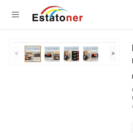
Zu Hause
>
Produits
>
Kopierer-Toner-Patrone
>
KYOSERA MITA
<
>