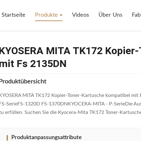
 TK172 Kopier-Toner-Kartusche Kompatibel Mit Fs 2135DN
Startseite
Produkte
Videos
Über Uns
Fab
KYOSERA MITA TK172 Kopier-T
mit Fs 2135DN
Produktübersicht
KYOSERA MITA TK172 Kopier-Toner-Kartusche kompatibel mit F
FS-SerieFS-1320D FS-1370DNKYOCERA-MITA - P-SerieDie Ausrüst
zu erfüllen. Suchen Sie die Kyocera-Mita TK172 Toner-Kartusche 
Produktanpassungsattribute