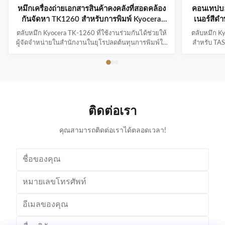
หมึกเครื่องถ่ายเอกสารสินค้าคงคลังที่สอดคล้อง
คอนเทปบอ
กันจัดหา TK1260 สำหรับการพิมพ์ Kyocera
เนอร์สีดํ
Ecosys PA4000WX Enterprise
ตลับหมึก Kyocera TK-1260 ที่ใช้งานร่วมกันได้ช่วยให้
ตลับหมึก K
ผู้จัดจำหน่ายในสำนักงานในยุโรปลดต้นทุนการพิมพ์ใน
สำหรับ TA
ขณะที่รักษาอุปทานให้มีเสถียรภาพได้อย่างไร ความ
ทางเลือก O
ต้องการตลับหมึก Kyocera TK-1260 ที่เข้ากันได้ที่เพิ่ม
เอเชียตะวันอ
ขึ้นในยุโรป ธุรกิจต่างๆ ทั่วยุโรปยังคงมุ่งเน้นไปที่การ
ใช้ร่วมกันได
ปรับปรุงประสิทธิภาพการดำเนินงาน ในขณะเดียวกัน
ในขณะที่ธุร
ก็จ...
ติดต่อเรา
คุณสามารถติดต่อเราได้ตลอดเวลา!