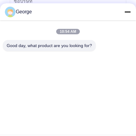
George
10:54 AM
Good day, what product are you looking for?
ส่ง
00-86-159-86723295
george@estaofficetech.com
บ้าน
ผลิตภัณฑ์
วิดีโอ
เกี่ยวกับเรา
ทัวร์โรงงาน
ข่าว