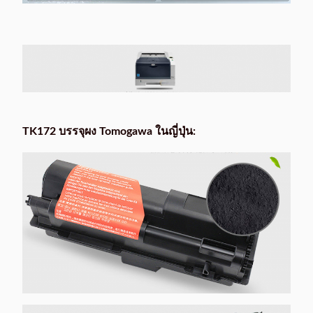
TK172 บรรจุผง Tomogawa ในญี่ปุ่น: