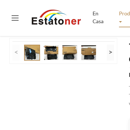
En Casa
>
Productos
>
Cartuchos de tóner de Kyocera
>
Tóner
En
Prod
Casa
<
>