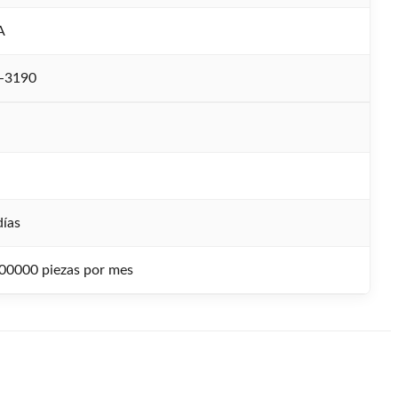
A
K-3190
días
00000 piezas por mes