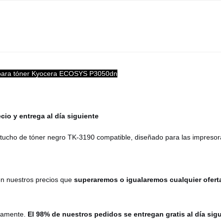
 para tóner Kyocera ECOSYS P3050dn
cio y entrega al día siguiente
cartucho de tóner negro TK-3190 compatible, diseñado para las impre
n nuestros precios que
superaremos o igualaremos cualquier ofert
damente.
El 98% de nuestros pedidos se entregan gratis al día sig