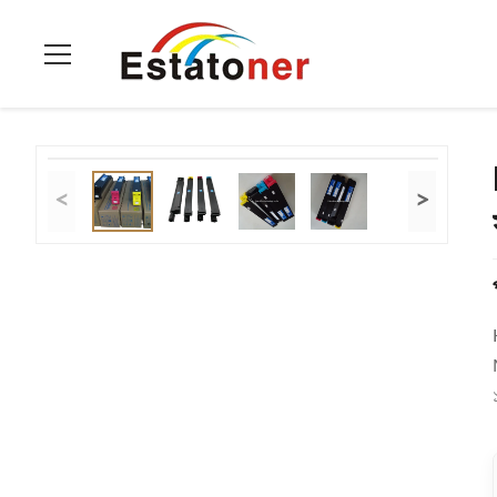
বাড়ি
>
পণ্য
>
কোনিকা মিনোল্টা টোনার
>
Konica Minolta টোনার TN210 Bizhub
<
>