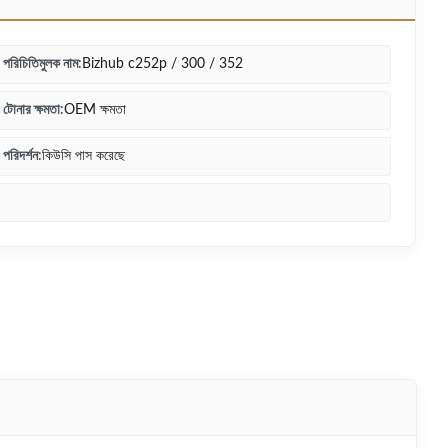
পরিচিতিমুলক নাম:
Bizhub c252p / 300 / 352
টোনার ক্ষমতা:
OEM ক্ষমতা
পরিদর্শন:
কিউসি পাস করেছে