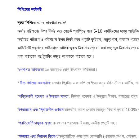
শিপিংয়ের শর্তাবলী
দ্রুত শিপিং
আমাদের কারখানা থেকে!
অর্ডার পরিমাণের উপর নির্ভর করে পেমেন্ট প্রাপ্তির পরে 5-10 কার্যদিবসের মধ্যে আইটে
অর্ডারের পরিমাণ ও পরিমাণের উপর নির্ভর করে পণ্যটি কুরিয়ার, সমুদ্রপথে, বাতাসে পাঠ
আইটেমটি শুধুমাত্র ফাইন্যান্সে তালিকাভুক্ত ঠিকানায় প্রেরণ করা হয়; ভুল ঠিকানায় প্রের
পণ্য পাঠানোর পর ট্র্যাকিং নম্বর আপনাকে পাঠানো হবে।
*
পেশাগত অভিজ্ঞতা
:১০ বছরেরও বেশি উৎপাদন অভিজ্ঞতা।
*
উচ্চ পর্যায়ের অবস্থান
: লেজার প্রিন্টার এবং কপি মেশিনের জন্য রঙিন টোনার কার্টিজ, প
*
শক্তিশালী গবেষণা ও উন্নয়ন ক্ষমতা
: নিজস্ব গবেষণা ও উন্নয়ন বিভাগ, বাজারের তথ্য 
*
প্রিমিয়াম এবং স্থিতিশীল গুণমান
ডেলিভারি আগে গুণমান নিয়ন্ত্রণ বিভাগ দ্বারা 100% 
*
প্রতিযোগিতামূলক মূল্য
: কারখানার প্রত্যক্ষ বিক্রয়, নমনীয় পেমেন্ট সহ।
*
সময়মত এবং নিরাপদ বিতরণ
:অন্তর্জাতিক এক্সপ্রেস কোম্পানি (এইচকেএমএস, ফেডেক্স, ড