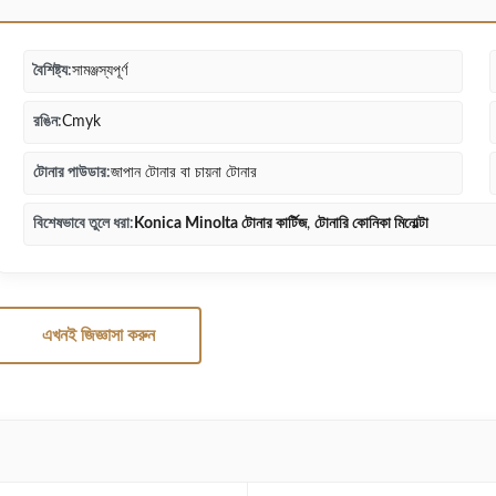
বৈশিষ্ট্য:
সামঞ্জস্যপূর্ণ
রঙিন:
Cmyk
টোনার পাউডার:
জাপান টোনার বা চায়না টোনার
বিশেষভাবে তুলে ধরা:
Konica Minolta টোনার কার্টিজ
,
টোনারি কোনিকা মিনোল্টা
এখনই জিজ্ঞাসা করুন