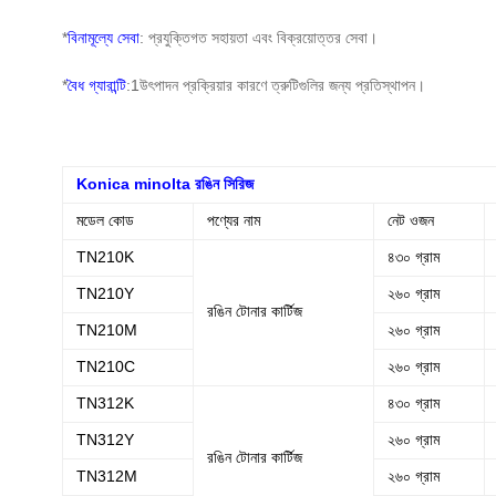
*
বিনামূল্যে সেবা
: প্রযুক্তিগত সহায়তা এবং বিক্রয়োত্তর সেবা।
*
বৈধ গ্যারান্টি
:1উৎপাদন প্রক্রিয়ার কারণে ত্রুটিগুলির জন্য প্রতিস্থাপন।
Konica minolta রঙিন সিরিজ
মডেল কোড
পণ্যের নাম
নেট ওজন
TN210K
৪৩০ গ্রাম
TN210Y
২৬০ গ্রাম
রঙিন টোনার কার্টিজ
TN210M
২৬০ গ্রাম
TN210C
২৬০ গ্রাম
TN312K
৪৩০ গ্রাম
TN312Y
২৬০ গ্রাম
রঙিন টোনার কার্টিজ
TN312M
২৬০ গ্রাম