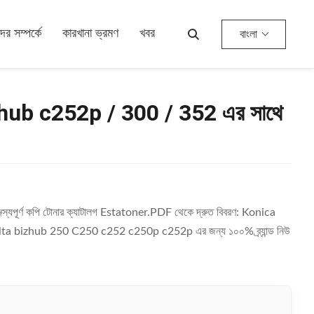
র সম্পর্কে
কারখানা ভ্রমণ
খবর
বাংলা
ub c252p / 300 / 352 এর সাথে
ূর্ণ কপি টোনার ক্যাটালগ Estatoner.PDF থেকে দ্রুত বিবরণ: Konica
nolta bizhub 250 C250 c252 c250p c252p এর জন্য ১০০% ব্র্যান্ড নিউ