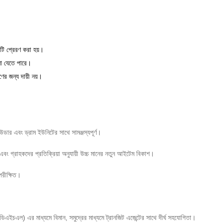
মটি প্রেরণ করা হয়।
ানো যেতে পারে।
ণের জন্য দায়ী নয়।
াউডার এবং ড্রাম ইউনিটের সাথে সামঞ্জস্যপূর্ণ।
এবং গ্রাহকদের প্রতিক্রিয়া অনুযায়ী উচ্চ মানের নতুন আইটেম বিকাশ।
পরীক্ষিত।
িএইচএল) এর মাধ্যমে বিমান, সমুদ্রের মাধ্যমে ট্রানজিট এজেন্টের সাথে দীর্ঘ সহযোগিতা।