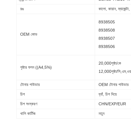
রঙ
কালো, কায়ান, ম্যাজেন্টা,
8938505
8938508
OEM কোড
8938507
8938506
20,000পৃষ্ঠা/কে
পৃষ্ঠার ফলন ((A4,5%)
12,000পৃষ্ঠা/সি,এম,ওয়
টোনার পাউডার
OEM টোনার পাউডার
চিপ
হ্যাঁ, চিপ দিয়ে
চিপ সংস্করণ
CHN/EXP/EUR
খালি কার্টিজ
নতুন