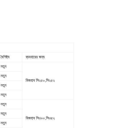
বৈশিষ্ট্য
ব্যবহারের জন্য
নতুন
নতুন
বিজহাব সি২৫০,সি২৫২
নতুন
নতুন
নতুন
নতুন
বিজহাব সি৩০০,সি৩৫২
নতুন