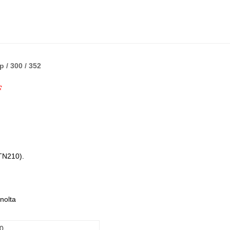
 / 300 / 352
F
(TN210).
nolta
0