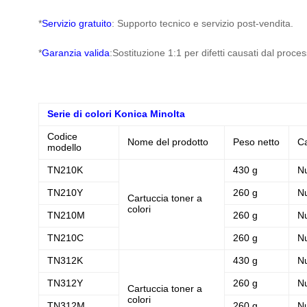
*
Servizio gratuito
: Supporto tecnico e servizio post-vendita.
*
Garanzia valida
:Sostituzione 1:1 per difetti causati dal proce
Serie di colori Konica Minolta
Codice
Nome del prodotto
Peso netto
Ca
modello
TN210K
430 g
N
TN210Y
260 g
N
Cartuccia toner a
colori
TN210M
260 g
N
TN210C
260 g
N
TN312K
430 g
N
TN312Y
260 g
N
Cartuccia toner a
colori
TN312M
260 g
N