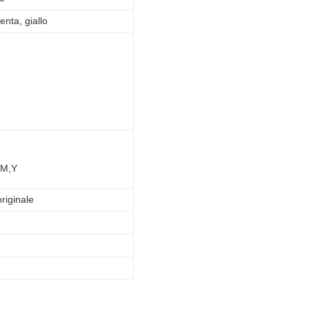
nta, giallo
,M,Y
originale