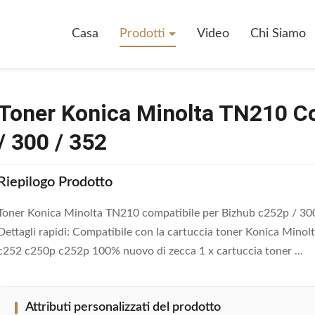
a TN210 Compatibile Per Bizhub C252p / 300 / 352
Casa
Prodotti
Video
Chi Siamo
Toner Konica Minolta TN210 C
/ 300 / 352
Riepilogo Prodotto
Toner Konica Minolta TN210 compatibile per Bizhub c252p / 300
Dettagli rapidi: Compatibile con la cartuccia toner Konica Min
c252 c250p c252p 100% nuovo di zecca 1 x cartuccia toner ...
Attributi personalizzati del prodotto