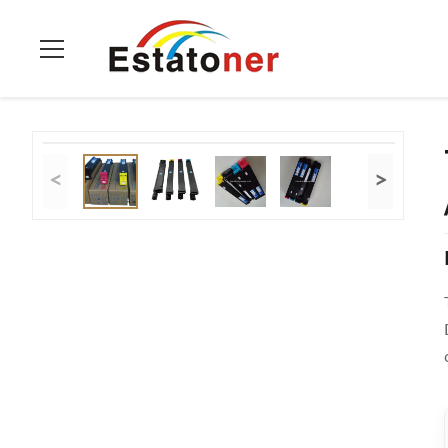
Casa.
>
prodotti
>
Toner Konica Minolta
>
Toner Konica Minolt
<
>