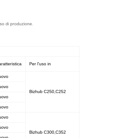
sso di produzione.
ratteristica
Per l'uso in
uovo
uovo
Bizhub C250,C252
uovo
uovo
uovo
uovo
Bizhub C300,C352
uovo