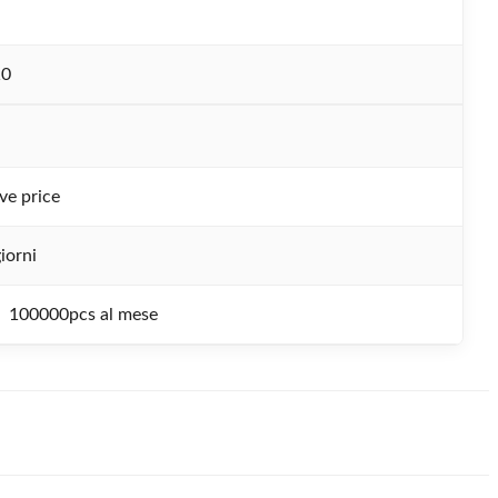
10
ve price
iorni
100000pcs al mese