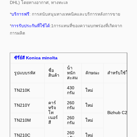
DHL) โดยทางอากาศ, ทางทะเล
*
บริการฟรี
: การสนับสนุนทางเทคนิคและบริการหลังการขาย
*
การรับประกันที่ใช้ได้
:1การแทนที่ของความบกพร่องที่เกิดจาก
การผลิต
ซีรี่ย์สี Konica minolta
น้ํา
ชื่อ
รูปแบบรหัส
หนัก
ลักษณะ
สําหรับใช้ใน
สินค้า
สะสม
430
TN210K
ใหม่
กรัม
คาร์
260
TN210Y
ใหม่
ทริจ
กรัม
โท
Bizhub C250,C
เนอร์
260
TN210M
ใหม่
สี
กรัม
260
TN210C
ใหม่