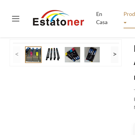
En Casa
>
Productos
>
Tóner de Konica Minolta
>
Konica Mino
En
Prod
Casa
<
>