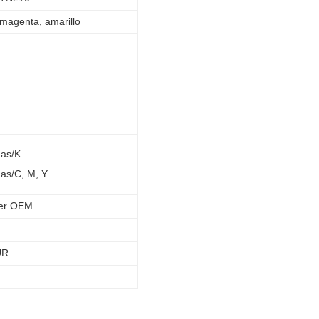
 magenta, amarillo
nas/K
as/C, M, Y
ner OEM
UR