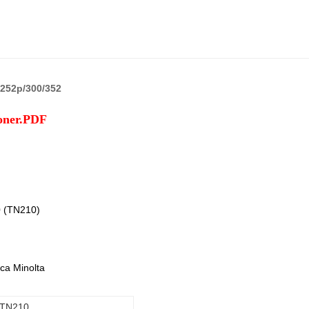
c252p/300/352
toner.PDF
0 (TN210)
ca Minolta
 TN210