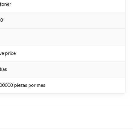
toner
10
ve price
días
00000 piezas por mes