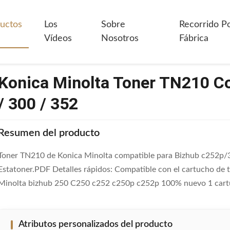
lta Toner TN210 Compatible Con Bizhub C252p / 300 / 352
uctos
Los
Sobre
Recorrido P
Vídeos
Nosotros
Fábrica
Konica Minolta Toner TN210 C
/ 300 / 352
Resumen del producto
Toner TN210 de Konica Minolta compatible para Bizhub c252p/3
Estatoner.PDF Detalles rápidos: Compatible con el cartucho de
Minolta bizhub 250 C250 c252 c250p c252p 100% nuevo 1 cartuc
Atributos personalizados del producto