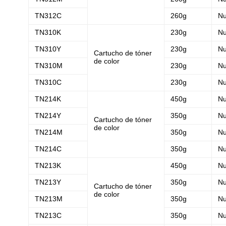
TN312C
260g
N
TN310K
230g
N
TN310Y
230g
N
Cartucho de tóner
de color
TN310M
230g
N
TN310C
230g
N
TN214K
450g
N
TN214Y
350g
N
Cartucho de tóner
de color
TN214M
350g
N
TN214C
350g
N
TN213K
450g
N
TN213Y
350g
N
Cartucho de tóner
de color
TN213M
350g
N
TN213C
350g
N