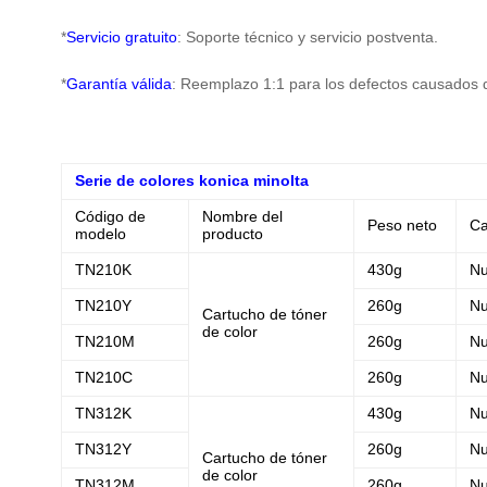
*
Servicio gratuito
: Soporte técnico y servicio postventa.
*
Garantía válida
: Reemplazo 1:1 para los defectos causados ​
Serie de colores konica minolta
Código de
Nombre del
Peso neto
Ca
modelo
producto
TN210K
430g
N
TN210Y
260g
N
Cartucho de tóner
de color
TN210M
260g
N
TN210C
260g
N
TN312K
430g
N
TN312Y
260g
N
Cartucho de tóner
de color
TN312M
260g
N