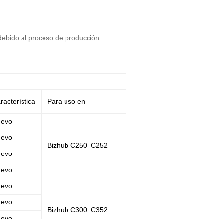
​debido al proceso de producción.
racterística
Para uso en
uevo
uevo
Bizhub C250, C252
uevo
uevo
uevo
uevo
Bizhub C300, C352
uevo