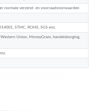
r normale verzend- en voorraadvoorwaarden
SO14001, STMC, ROHS, SGS enz.
l, Western Union, MoneyGram, handelsborging,
enz.