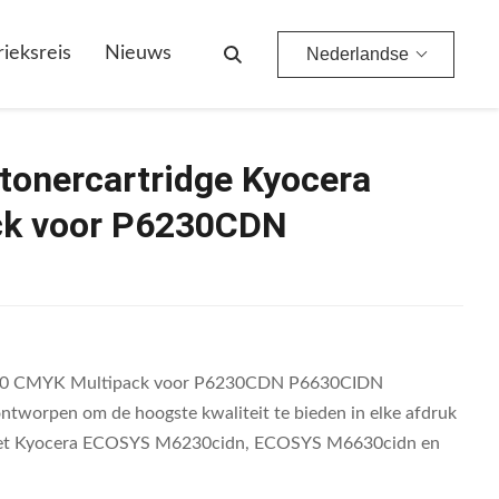
 P6230CDN P6630CIDN
rieksreis
Nieuws
Nederlandse
tonercartridge Kyocera
ck voor P6230CDN
5270 CMYK Multipack voor P6230CDN P6630CIDN
ntworpen om de hoogste kwaliteit te bieden in elke afdruk
l met Kyocera ECOSYS M6230cidn, ECOSYS M6630cidn en