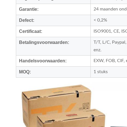
Garantie:
24 maanden onde
Defect:
< 0,2%
Certificaat:
ISO9001, CE, I
Betalingsvoorwaarden:
T/T, L/C, Paypa
enz.
Handelsvoorwaarden:
EXW, FOB, CIF, 
MOQ:
1 stuks