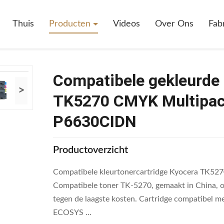
bele Gekleurde Tonercartridge Kyocera TK5270 CMYK Multipack Voor
Thuis
Producten
Videos
Over Ons
Fab
Compatibele gekleurde 
>
TK5270 CMYK Multipa
P6630CIDN
Productoverzicht
Compatibele kleurtonercartridge Kyocera TK
Compatibele toner TK-5270, gemaakt in China, o
tegen de laagste kosten. Cartridge compatibe
ECOSYS ...