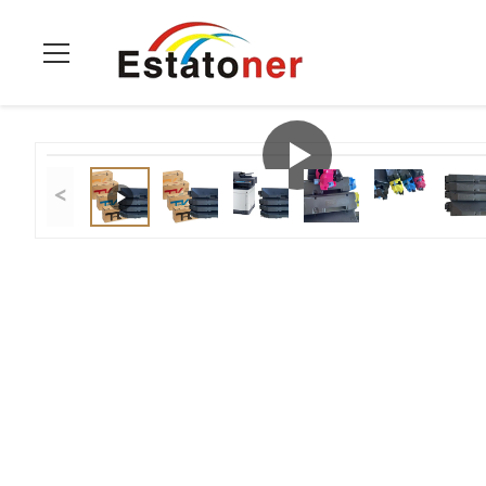
Thuis
>
Producten
>
Kopieerapparaattoner Patroon
>
Compati
<