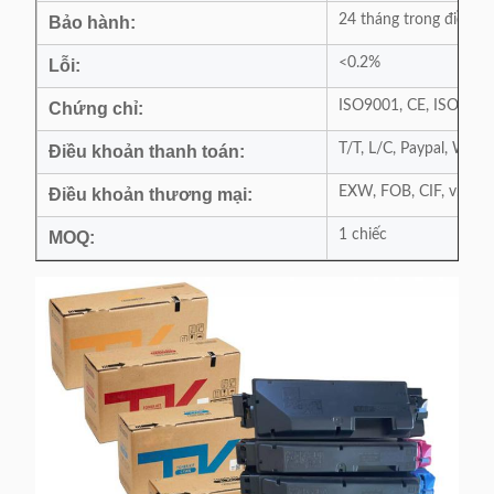
24 tháng trong điều k
Bảo hành:
<0.2%
Lỗi:
ISO9001, CE, ISO14001
Chứng chỉ:
T/T, L/C, Paypal, Wes
Điều khoản thanh toán:
EXW, FOB, CIF, v.v...
Điều khoản thương mại:
1 chiếc
MOQ: