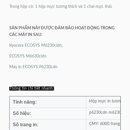
Trong hộp có: 1 hộp mực tương thích và 1 chai mực thải.
SẢN PHẨM NÀY ĐƯỢC ĐẢM BẢO HOẠT ĐỘNG TRONG
CÁC MÁY IN SAU:
Kyocera ECOSYS M6230cidn,
ECOSYS M6630cidn
Máy in ECOSYS P6230cdn
Thông tin chi tiết nhanh:
Hộp mực in tương thí
Tính năng:
p6230cdn m6230cidn
Số hiệu:
CMY: 6000 trang K: 80
Số trang in: