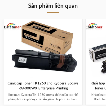
Sản phẩm liên quan
Cung cấp Toner TK1260 cho Kyocera Ecosys
Khối hợp
PA4000WX Enterprise Printing
Toner 
Hộp mực Kyocera TK-1260 tương thích giúp các nhà
Khả năng 
phân phối văn phòng châu Âu giảm chi phí in ấn trong
Black To
khi duy trì nguồn cung ổn định như thế nào Nhu cầu
MZ6001i &