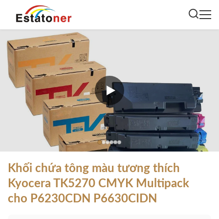
Khối chứa tông màu tương thích
Kyocera TK5270 CMYK Multipack
cho P6230CDN P6630CIDN