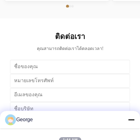
ขณะที่รักษาอุปทานให้มีเสถียรภาพได้อย่างไร ความ
ทางเลือก O
ต้องการตลับหมึก Kyocera TK-1260 ที่เข้ากันได้ที่เพิ่ม
เอเชียตะวันอ
ขึ้นในยุโรป ธุรกิจต่างๆ ทั่วยุโรปยังคงมุ่งเน้นไปที่การ
ใช้ร่วมกันได
ปรับปรุงประสิทธิภาพการดำเนินงาน ในขณะเดียวกัน
ในขณะที่ธุร
ก็จ...
ติดต่อเรา
คุณสามารถติดต่อเราได้ตลอดเวลา!
George