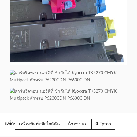
แท็ก:
เครื่องพิมพ์หมึกใกล้ฉัน
น้ําตาขนม
สี Epson