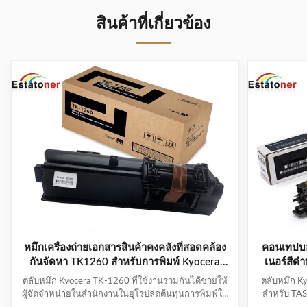
สินค้าที่เกี่ยวข้อง
หมึกเครื่องถ่ายเอกสารสินค้าคงคลังที่สอดคล้อง
คอนเทปบอ
กันจัดหา TK1260 สำหรับการพิมพ์ Kyocera
เนอร์สีดํ
Ecosys PA4000WX Enterprise
ตลับหมึก Kyocera TK-1260 ที่ใช้งานร่วมกันได้ช่วยให้
ตลับหมึก K
ผู้จัดจำหน่ายในสำนักงานในยุโรปลดต้นทุนการพิมพ์ใน
สำหรับ TA