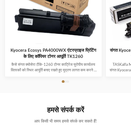
Kyocera Ecosys PA4000WX एंटरप्राइज प्रिंटिंग
संगत Kyocer
के लिए कॉपियर टोनर आपूर्ति TK1260
कैसे संगत क्योसेरा टीके-1260 टोनर कार्ट्रिज यूरोपीय कार्यालय
TASKalfa 
वितरकों को स्थिर आपूर्ति बनाए रखते हुए मुद्रण लागत कम करने में
संगत Kyocera T
मदद करते हैं यूरोप में संगत क्योसेरा टीके-1260 टोनर कार्ट्रिज की
और दक्षिण पू
बढ़ती मांग पूरे यूरोप में, व्यवसाय सावधानीपूर्वक खरीद लागत का
विकल्प आधुनिक
प्रबंधन करते हुए परिचालन दक्षता में सुधार पर ध्या...
क्योसेरा TK-63
हमसे संपर्क करें
आप किसी भी समय हमसे संपर्क कर सकते हैं!