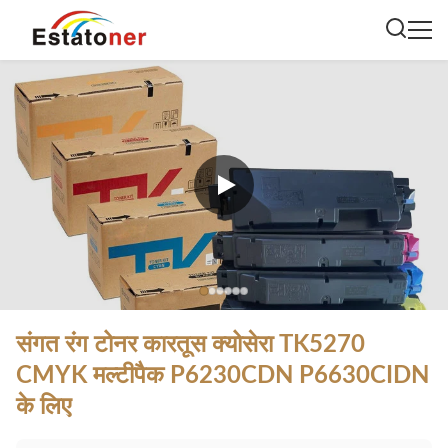
संगत रंग टोनर कारतूस क्योसेरा TK5270
CMYK मल्टीपैक P6230CDN P6630CIDN
के लिए