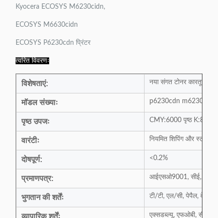
Kyocera ECOSYS M6230cidn,
ECOSYS M6630cidn
ECOSYS P6230cdn प्रिंटर
त्वरित विवरणः
नया संगत टोनर कारतूस T
विशेषताएं:
p6230cdn m6230cidn
मॉडल संख्याः
CMY:6000 पृष्ठ K:8000 चिप
पृष्ठ उपजः
नियमित शिपिंग और स्टॉक की स
वारंटीः
<0.2%
दोषपूर्ण:
आईएसओ9001, सीई, आईएस
प्रमाणपत्र:
टी/टी, एल/सी, पेपैल, वेस्टर
भुगतान की शर्तेंः
एक्सडब्ल्यू, एफओबी, सीआईए
व्यापारिक शर्तेंः