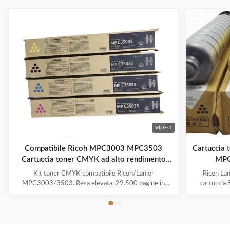
VIDEO
Compatibile Ricoh MPC3003 MPC3503
Cartuccia 
Cartuccia toner CMYK ad alto rendimento
MPC
per la stampa in fotocopiatrice
Kit toner CMYK compatibile Ricoh/Lanier
Ricoh La
MPC3003/3503. Resa elevata: 29.500 pagine in
cartuccia
nero, 18.000 a colori. Con chip, polvere giapponese
Reddito 
Mitsubishi per colori vivaci. Qualità testata al 100%.
Numeri dell
le seguenti
Aficio M