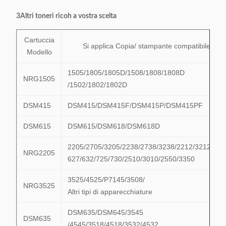
3Altri toneri ricoh a vostra scelta
Cartuccia
Si applica Copia/ stampante compatibile:
Modello
1505/1805/1805D/1508/1808/1808D
NRG1505
/1502/1802/1802D
DSM415
DSM415/DSM415F/DSM415P/DSM415PF
DSM615
DSM615/DSM618/DSM618D
2205/2705/3205/2238/2738/3238/2212/3212/622
NRG2205
627/632/725/730/2510/3010/2550/3350
3525/4525/P7145/3508/
NRG3525
Altri tipi di apparecchiature
DSM635/DSM645/3545
DSM635
/4545/3518/4518/3532/4532