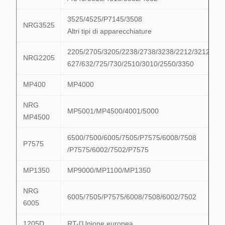
3525/4525/P7145/3508
NRG3525
Altri tipi di apparecchiature
2205/2705/3205/2238/2738/3238/2212/3212/622
NRG2205
627/632/725/730/2510/3010/2550/3350
MP400
MP4000
NRG
MP5001/MP4500/4001/5000
MP4500
6500/7500/6005/7505/P7575/6008/7508
P7575
/P7575/6002/7502/P7575
MP1350
MP9000/MP1100/MP1350
NRG
6005/7505/P7575/6008/7508/6002/7502
6005
1205D
RT-l'Unione europea