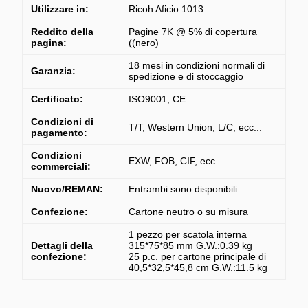
Utilizzare in:
Ricoh Aficio 1013
Reddito della
Pagine 7K @ 5% di copertura
pagina:
((nero)
18 mesi in condizioni normali di
Garanzia:
spedizione e di stoccaggio
Certificato:
ISO9001, CE
Condizioni di
T/T, Western Union, L/C, ecc...
pagamento:
Condizioni
EXW, FOB, CIF, ecc...
commerciali:
Nuovo/REMAN:
Entrambi sono disponibili
Confezione:
Cartone neutro o su misura
1 pezzo per scatola interna
Dettagli della
315*75*85 mm G.W.:0.39 kg
confezione:
2
5 p.c. per cartone principale di
40,5*32,5*45,8 cm G.W.:11.5 kg