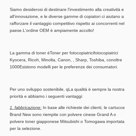
Siamo desiderosi di destinare l'investimento alla creatività e
all'innovazione, e le diverse gamme di copiatori ci aiutano a
rafforzare il vantaggio competitivo rispetto ai concorrenti nel
paese.L'ordine OEM è ampiamente accolto!
La gamma di toner è
Toner per fotocopiatrici
fotocopiatrici
Kyocera, Ricoh, Minolta, Canon, , Sharp, Toshiba, con
oltre
1000
Esistono modelli per le preferenze dei consumatori.
Per uno sviluppo sostenibile, q
La qualità è sempre la nostra
priorità e abbiamo i seguenti vantaggi:
1. fabbricazione:
In base alle richieste dei clienti, le cartucce
Brand New sono riempite con polvere cinese Grand A o
polvere toner giapponese Mitsubishi o Tomogawa importata
per la selezione.