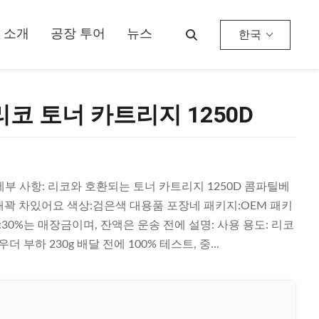
 소개
공장 투어
뉴스
한국
품 리코 토너 카트리지 1250D
빠른 세부 사항: 리코와 호환되는 토너 카트리지 1250D 콤파틸베
더 상태꽉 차있어요 색상:검은색 대용품 포장네 패키지:OEM 패키
:30%는 매장금이며, 잔액은 운송 전에 설명: 사용 용도: 리코
파우더 부하 230g 배달 전에 100% 테스트, 중...