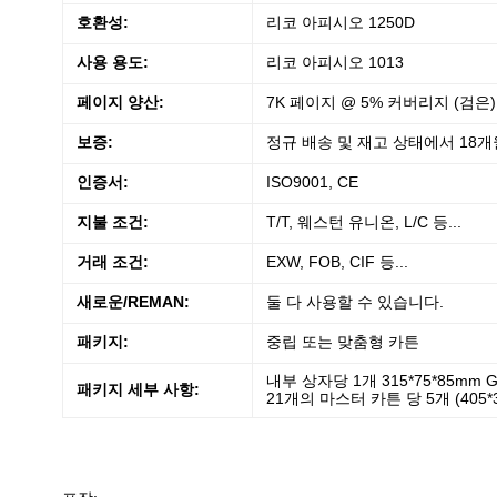
호환성:
리코 아피시오 1250D
사용 용도:
리코 아피시오 1013
페이지 양산:
7K 페이지 @ 5% 커버리지 (검은)
보증:
정규 배송 및 재고 상태에서 18개
인증서:
ISO9001, CE
지불 조건:
T/T, 웨스턴 유니온, L/C 등...
거래 조건:
EXW, FOB, CIF 등...
새로운/REMAN:
둘 다 사용할 수 있습니다.
패키지:
중립 또는 맞춤형 카튼
내부 상자당 1개 315*75*85mm G.
패키지 세부 사항:
2
1개의 마스터 카튼 당 5개 (405*32.