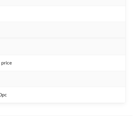
 price
0pc