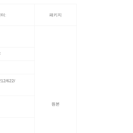
터:
패키지
F
212/622/
원본