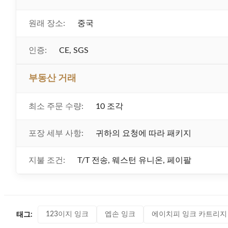
원래 장소:
중국
인증:
CE, SGS
부동산 거래
최소 주문 수량:
10 조각
포장 세부 사항:
귀하의 요청에 따라 패키지
지불 조건:
T/T 전송, 웨스턴 유니온, 페이팔
123이지 잉크
엡손 잉크
에이치피 잉크 카트리지
태그: