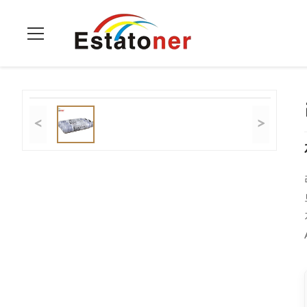
집
>
상품
>
리코 토너 카트리지
>
리코 Aficio 1013f 복사기
<
>